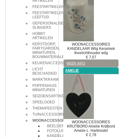
ARTIKELEN
FEESTARTIKELEN
FEESTARTIKELEN
LEEFTIJD
GEPERSONALISEERDE
SLINGERS
HOBBY
ARTIKELEN
KERSTDORP,
WOONACCESSOIRES
FAIRYGARDEN,
KANDELAAR
Wilg
Keramiek
MINIATUREN,
theelichthouder wilg
BOUWMATERIALEN
€
7,07
KEUKENACCESSOIRES
MEER INFO
LICHT
AMELIE
BESCHADIGD
MARKTKRAAM
POPPENHUIS
MINIATUREN
SEIZOENSARTIKELEN
SPEELGOED
THEMAFEESTEN
TUINACCESSOIRES
WOONACCESSOIRES
WOONACCESSOIRES
BEELDEN
KRIJTBORD
Amelie
Krijtbord
Amelie L. Hartmodel
FOTOLIJSTJES
€
2,78
KANDELAAR