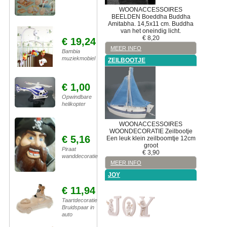
WOONACCESSOIRES
BEELDEN
Boeddha
Buddha
Amitabha. 14,5x11 cm. Buddha
van het oneindig licht.
€
8,20
€ 19,24
MEER INFO
Bambia
muziekmobiel
ZEILBOOTJE
€ 1,00
Opwindbare
helikopter
WOONACCESSOIRES
WOONDECORATIE
Zeilbootje
€ 5,16
Een leuk klein zeilboomtje 12cm
groot
Piraat
€
3,90
wanddecoratie
MEER INFO
JOY
€ 11,94
Taartdecoratie
Bruidspaar in
auto