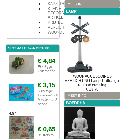
KAPSTOK
MEER INFO
KLEINE
LAMP
DECORATIE
ARTIKELEN
KRIJTBORD
VERLICHTING
WOONDECORATIE
SPECIALE AANBIEDING
€ 4,84
Eierdopje
Tractor één
WOONACCESSOIRES
VERLICHTING
Lamp
Traffic light
€ 3,15
railroad crossing
€
13,78
6-voudige
loom met 300
MEER INFO
bandjes en 2
BOEDDHA
bedels
4,84
€ 0,65
3D Knipvel