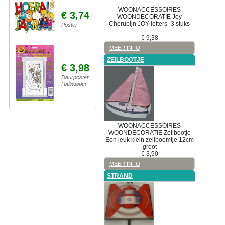
WOONACCESSOIRES
€ 3,74
WOONDECORATIE
Joy
Cherubijn JOY letters- 3 stuks
Poster
€
9,38
MEER INFO
ZEILBOOTJE
€ 3,98
Deurposter
Halloween
WOONACCESSOIRES
WOONDECORATIE
Zeilbootje
Een leuk klein zeilboomtje 12cm
groot
€
3,90
MEER INFO
STRAND