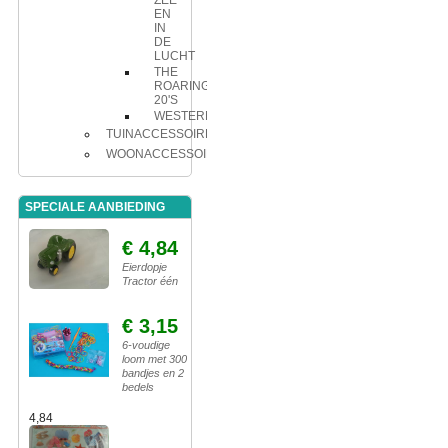
ZEE
EN
IN
DE
LUCHT
THE
ROARING
20'S
WESTERN
TUINACCESSOIRES
WOONACCESSOIRES
SPECIALE AANBIEDING
€ 4,84
Eierdopje
Tractor één
€ 3,15
6-voudige
loom met 300
bandjes en 2
bedels
4,84