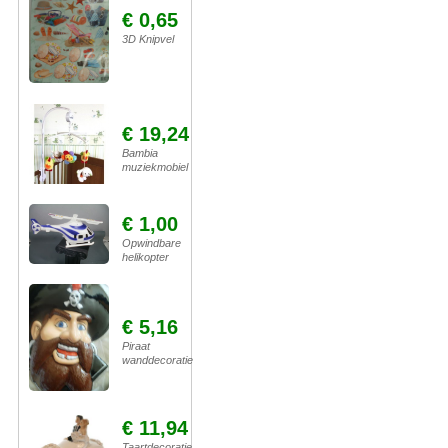
€ 0,65
3D Knipvel
€ 19,24
Bambia
muziekmobiel
€ 1,00
Opwindbare
helikopter
€ 5,16
Piraat
wanddecoratie
€ 11,94
Taartdecoratie