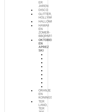
ER
JAREN
DISCO
GLITTER,GLAMOUR,
HOLLYWOOD
HALLOWEEN
HAWAII
EN
ZOMER-
BBQPARTY
OKTOBERFEEST
EN
APREZ
SKI
Ballonnen
Hangdecoratie
Hoofddeksel
Kleding
Lightpin
Opblaasartikelen
Wanddeco/hangdeco
Wanddecoratie
Wandecoratie
ORANJE
EN
KONINGSDAG
TER
LAND,
TER