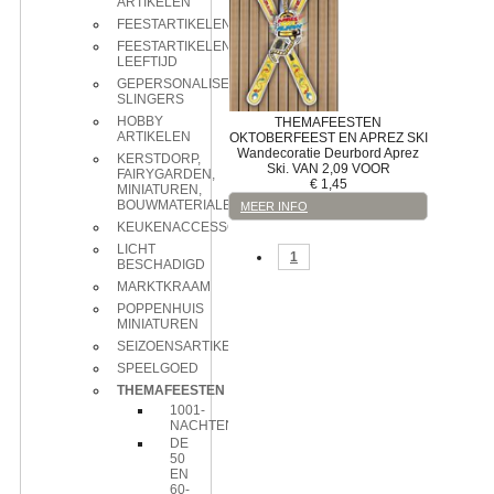
ARTIKELEN
FEESTARTIKELEN
FEESTARTIKELEN
LEEFTIJD
GEPERSONALISEERDE
SLINGERS
HOBBY
THEMAFEESTEN
ARTIKELEN
OKTOBERFEEST EN APREZ SKI
Wandecoratie
Deurbord Aprez
KERSTDORP,
Ski. VAN 2,09 VOOR
FAIRYGARDEN,
€
1,45
MINIATUREN,
BOUWMATERIALEN
MEER INFO
KEUKENACCESSOIRES
LICHT
1
BESCHADIGD
MARKTKRAAM
POPPENHUIS
MINIATUREN
SEIZOENSARTIKELEN
SPEELGOED
THEMAFEESTEN
1001-
NACHTEN
DE
50
EN
60-