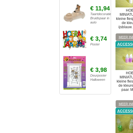
€ 11,94
HOB
Taartdecoratie
MINIAT
Bruidspaar in
kleine fles
auto
de kleu
ijsblauw.
€ 3,74
MEER IN
ACCESS
Poster
€ 3,98
HOB
Deurposter
MINIAT
Halloween
kleine fle
de kleur
paar. M
MEER IN
ACCESS