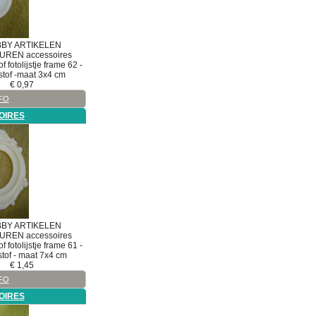
BY ARTIKELEN
TUREN
accessoires
of fotolijstje frame 62 -
stof -maat 3x4 cm
€
0,97
FO
OIRES
BY ARTIKELEN
TUREN
accessoires
of fotolijstje frame 61 -
es
stof - maat 7x4 cm
es
€
1,45
iaal
FO
OIRES