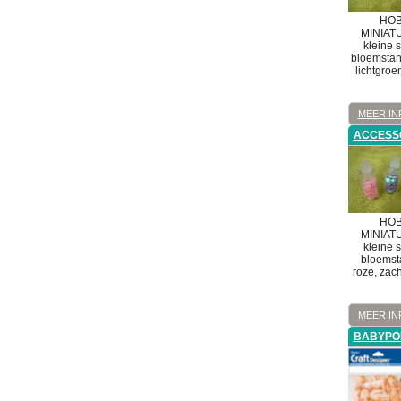
HOB
MINIAT
kleine s
bloemstans
lichtgroe
MEER IN
ACCESS
HOB
MINIAT
kleine s
bloemsta
roze, zach
MEER IN
BABYPO