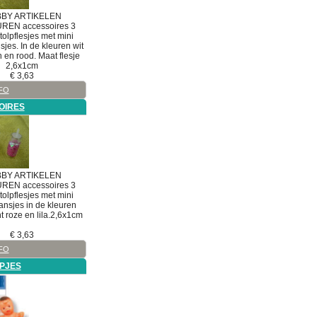
BY ARTIKELEN
UREN
accessoires
3
tolpflesjes met mini
jes. In de kleuren wit
n en rood. Maat flesje
2,6x1cm
€
3,63
FO
OIRES
BY ARTIKELEN
UREN
accessoires
3
tolpflesjes met mini
nsjes in de kleuren
t roze en lila.2,6x1cm
€
3,63
FO
PJES