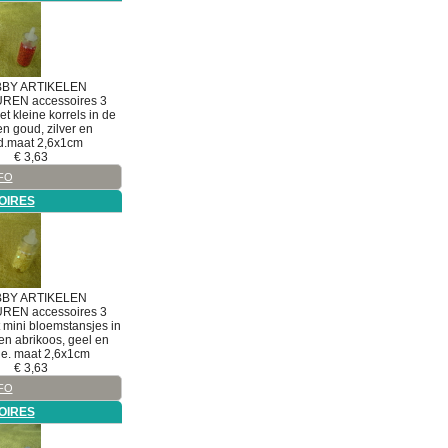
BY ARTIKELEN
UREN
accessoires
3
Met kleine korrels in de
en goud, zilver en
d.maat 2,6x1cm
€
3,63
FO
OIRES
BY ARTIKELEN
UREN
accessoires
3
t mini bloemstansjes in
en abrikoos, geel en
je. maat 2,6x1cm
€
3,63
FO
OIRES