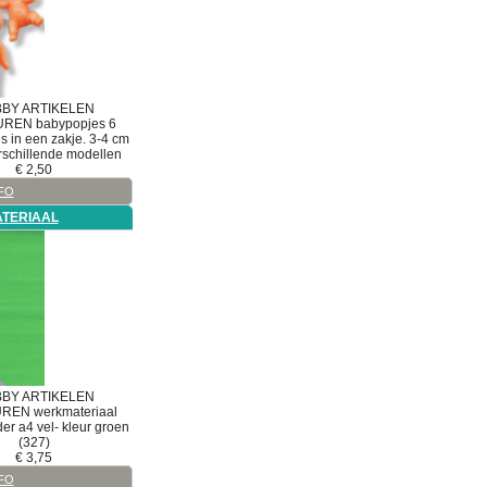
BY ARTIKELEN
UREN
babypopjes
6
 in een zakje. 3-4 cm
erschillende modellen
€
2,50
FO
TERIAAL
BY ARTIKELEN
UREN
werkmateriaal
eder a4 vel- kleur groen
(327)
€
3,75
FO