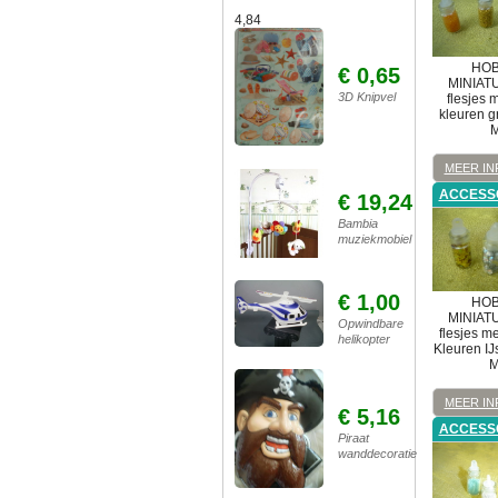
4,84
HOB
€ 0,65
MINIAT
3D Knipvel
flesjes 
kleuren g
M
MEER IN
ACCESS
€ 19,24
Bambia
muziekmobiel
€ 1,00
HOB
MINIAT
Opwindbare
flesjes m
helikopter
Kleuren IJ
M
MEER IN
€ 5,16
ACCESS
Piraat
wanddecoratie