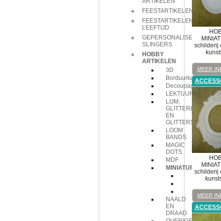
ARTIKELEN
FEESTARTIKELEN
FEESTARTIKELEN
LEEFTIJD
HOB
GEPERSONALISEERDE
MINIA
SLINGERS
schilderij 
kunst
HOBBY
ARTIKELEN
MEER IN
3D
Borduurkaarten
ACCESS
Decoupage
LEKTUUR
LIJM,
GLITTERLIJM
EN
GLITTERS
LOOM
BANDS
MAGIC
DOTS
HOB
MDF
MINIA
MINIATUREN
schilderij 
accessoir
kunst
babypopj
werkmater
MEER IN
NAALD
EN
ACCESS
DRAAD