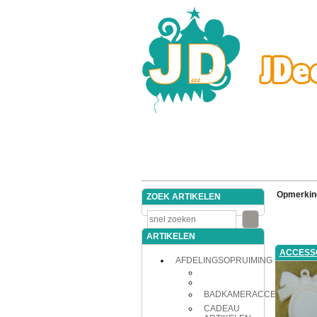
Opmerkin
ZOEK ARTIKELEN
ARTIKELEN
ACCESS
AFDELINGSOPRUIMING
BADKAMERACCESSOIRES
CADEAU