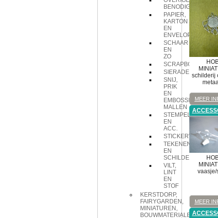
OVERIGE
BENODIGDHEDEN
PAPIER,
KARTON
EN
ENVELOPPEN
SCHAAR
EN
ZO
HOB
SCRAPBOOK
MINIA
SIERADEN
schilderij 
SNIJ,
metaa
PRIK
EN
MEER IN
EMBOSSING
MALLEN
ACCESS
STEMPELS
EN
ACC.
STICKERVELLEN
TEKENEN
EN
HOB
SCHILDEREN
MINIA
VILT,
vaasje/s
LINT
EN
STOF
KERSTDORP,
FAIRYGARDEN,
MEER IN
MINIATUREN,
ACCESS
BOUWMATERIALEN