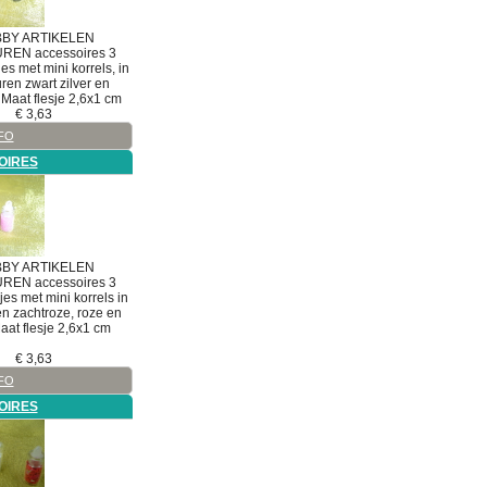
BY ARTIKELEN
UREN
accessoires
3
jes met mini korrels, in
ren zwart zilver en
 Maat flesje 2,6x1 cm
€
3,63
FO
OIRES
BY ARTIKELEN
UREN
accessoires
3
sjes met mini korrels in
en zachtroze, roze en
aat flesje 2,6x1 cm
€
3,63
FO
OIRES