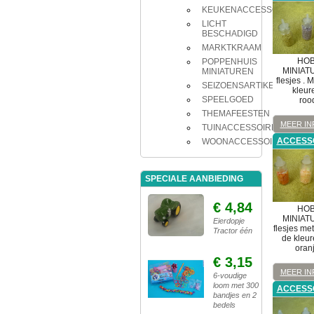
KEUKENACCESSOIRES
LICHT
BESCHADIGD
MARKTKRAAM
HOB
POPPENHUIS
MINIAT
MINIATUREN
flesjes . 
SEIZOENSARTIKELEN
kleur
SPEELGOED
roo
THEMAFEESTEN
MEER IN
TUINACCESSOIRES
ACCESS
WOONACCESSOIRES
SPECIALE AANBIEDING
€ 4,84
HOB
MINIAT
Eierdopje
flesjes me
Tractor één
de kleur
oran
€ 3,15
MEER IN
6-voudige
loom met 300
ACCESS
bandjes en 2
bedels