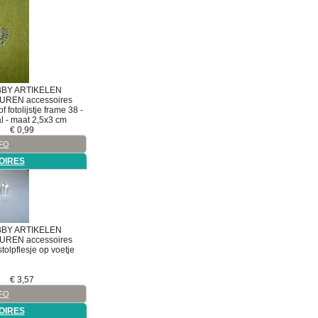
BY ARTIKELEN
TUREN
accessoires
of fotolijstje frame 38 -
l - maat 2,5x3 cm
€
0,99
FO
OIRES
BY ARTIKELEN
TUREN
accessoires
tolpflesje op voetje
€
3,57
FO
OIRES