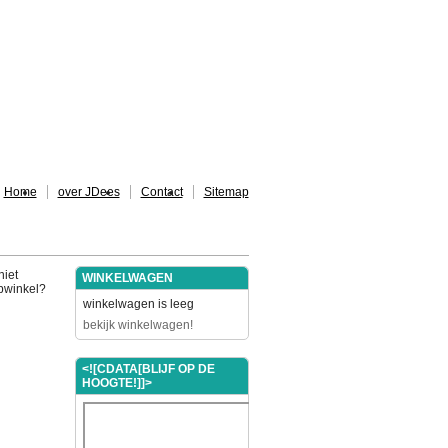
Home
over JDees
Contact
Sitemap
niet
WINKELWAGEN
ebwinkel?
winkelwagen is leeg
bekijk winkelwagen!
<![CDATA[BLIJF OP DE
HOOGTE!]]>