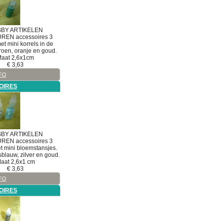
BY ARTIKELEN
UREN
accessoires
3
met mini korrels in de
roen, oranje en goud.
aat 2,6x1cm
€
3,63
FO
OIRES
BY ARTIKELEN
UREN
accessoires
3
et mini bloemstansjes.
sblauw, zilver en goud.
aat 2,6x1 cm
€
3,63
FO
OIRES