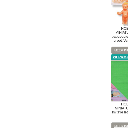
HOB
MINIAT
babypopjes
groot. V
MEER IN
WERKMA
HOB
MINIAT
Imitatie l
MEER IN