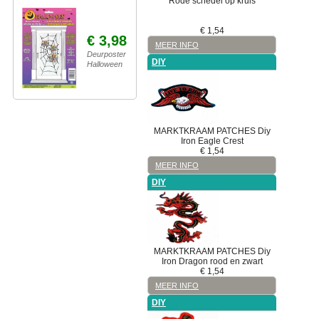
Rode schedel op kruis
€
1,54
€ 3,98
MEER INFO
Deurposter
DIY
Halloween
MARKTKRAAM
PATCHES
Diy
Iron Eagle Crest
€
1,54
MEER INFO
DIY
MARKTKRAAM
PATCHES
Diy
Iron Dragon rood en zwart
€
1,54
MEER INFO
DIY