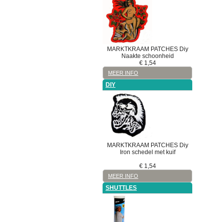
MARKTKRAAM
PATCHES
Diy
Naakte schoonheid
€
1,54
MEER INFO
DIY
MARKTKRAAM
PATCHES
Diy
Iron schedel met kuif
€
1,54
MEER INFO
SHUTTLES