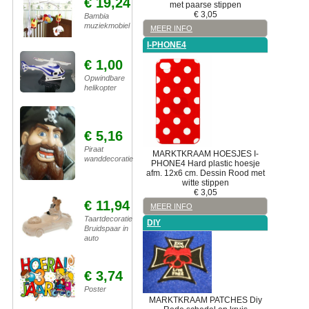
€ 19,24
met paarse stippen
€
3,05
Bambia
muziekmobiel
MEER INFO
I-PHONE4
€ 1,00
Opwindbare
helikopter
€ 5,16
Piraat
MARKTKRAAM
HOESJES
I-
wanddecoratie
PHONE4
Hard plastic hoesje
afm. 12x6 cm. Dessin Rood met
witte stippen
€
3,05
€ 11,94
MEER INFO
Taartdecoratie
DIY
Bruidspaar in
auto
€ 3,74
Poster
MARKTKRAAM
PATCHES
Diy