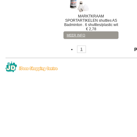
MARKTKRAAM
SPORTARTIKELEN
shuttles
AS
Badminton . 6 shuttles/plastic wit
€
2,78
MEER INFO
p
1