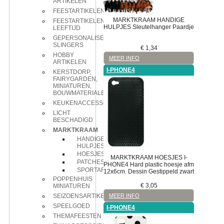
ARTIKELEN
FEESTARTIKELEN
MARKTKRAAM
HANDIGE
FEESTARTIKELEN
HULPJES
Sleutelhanger
Paardje
LEEFTIJD
GEPERSONALISEERDE
SLINGERS
€
1,34
HOBBY
MEER INFO
ARTIKELEN
I-PHONE4
KERSTDORP,
FAIRYGARDEN,
MINIATUREN,
BOUWMATERIALEN
KEUKENACCESSOIRES
LICHT
BESCHADIGD
MARKTKRAAM
HANDIGE
HULPJES
HOESJES
MARKTKRAAM
HOESJES
I-
PATCHES
PHONE4
Hard plastic hoesje afm
SPORTARTIKELEN
12x6cm. Dessin Gestippeld zwart
POPPENHUIS
€
3,05
MINIATUREN
MEER INFO
SEIZOENSARTIKELEN
SPEELGOED
I-PHONE4
THEMAFEESTEN