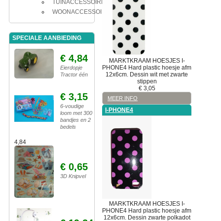
TUINACCESSOIRES
WOONACCESSOIRES
SPECIALE AANBIEDING
€ 4,84
MARKTKRAAM
HOESJES
I-
PHONE4
Hard plastic hoesje afm
Eierdopje
12x6cm. Dessin wit met zwarte
Tractor één
stippen
€
3,05
€ 3,15
MEER INFO
6-voudige
I-PHONE4
loom met 300
bandjes en 2
bedels
4,84
€ 0,65
3D Knipvel
MARKTKRAAM
HOESJES
I-
PHONE4
Hard plastic hoesje afm
12x6cm. Dessin zwarte polkadot