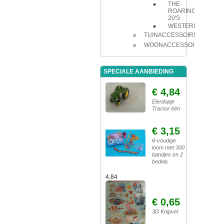
THE
ROARING
20'S
WESTERN
TUINACCESSOIRES
WOONACCESSOIRES
SPECIALE AANBIEDING
€ 4,84
Eierdopje
Tractor één
€ 3,15
6-voudige
loom met 300
bandjes en 2
bedels
4,84
€ 0,65
3D Knipvel