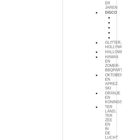
ER
JAREN
DISCO
Accessoi
Letterslin
Tafeldecor
Vlag
Wanddec
GLITTER,GLAMOUR
HOLLYWOOD
HALLOWEEN
HAWAII
EN
ZOMER-
BBQPARTY
OKTOBERFEEST
EN
APREZ
SKI
ORANJE
EN
KONINGSDAG
TER
LAND,
TER
ZEE
EN
IN
DE
LUCHT