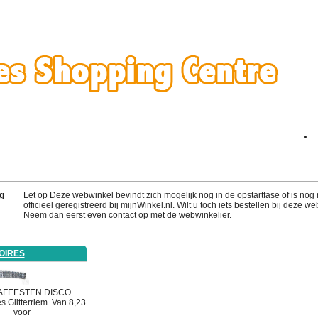
g
Let op Deze webwinkel bevindt zich mogelijk nog in de opstartfase of is nog 
officieel geregistreerd bij mijnWinkel.nl. Wilt u toch iets bestellen bij deze w
Neem dan eerst even contact op met de webwinkelier.
OIRES
AFEESTEN
DISCO
es
Glitterriem. Van 8,23
voor