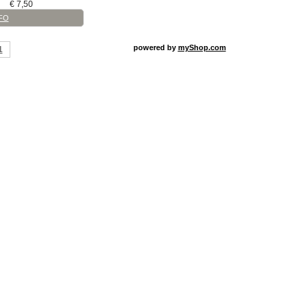
€
7,50
FO
powered by
myShop.com
1