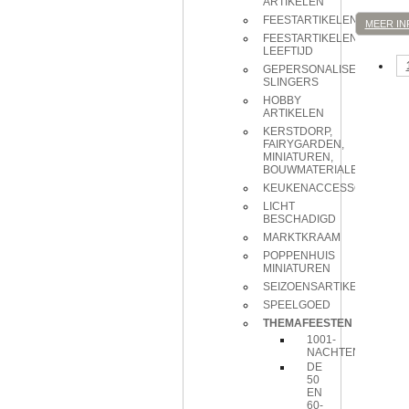
ARTIKELEN
FEESTARTIKELEN
MEER IN
FEESTARTIKELEN
LEEFTIJD
GEPERSONALISEERDE
SLINGERS
HOBBY
ARTIKELEN
KERSTDORP,
FAIRYGARDEN,
MINIATUREN,
BOUWMATERIALEN
KEUKENACCESSOIRES
LICHT
BESCHADIGD
MARKTKRAAM
POPPENHUIS
MINIATUREN
SEIZOENSARTIKELEN
SPEELGOED
THEMAFEESTEN
1001-
NACHTEN
DE
50
EN
60-