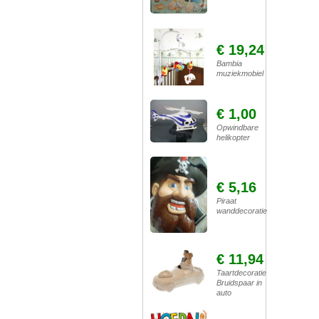
€ 19,24
Bambia
muziekmobiel
€ 1,00
Opwindbare
helikopter
€ 5,16
Piraat
wanddecoratie
€ 11,94
Taartdecoratie
Bruidspaar in
auto