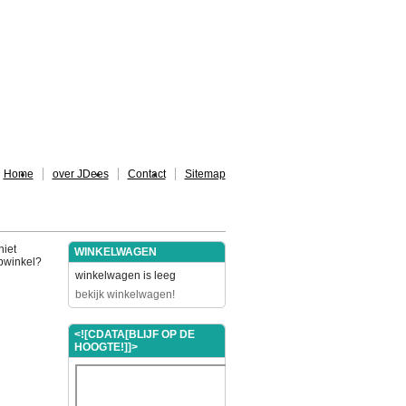
Home
over JDees
Contact
Sitemap
niet
WINKELWAGEN
ebwinkel?
winkelwagen is leeg
bekijk winkelwagen!
<![CDATA[BLIJF OP DE
HOOGTE!]]>