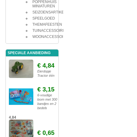
POPPENHUIS
MINIATUREN
SEIZOENSARTIKELEN
SPEELGOED
THEMAFEESTEN
TUINACCESSOIRES
WOONACCESSOIRES
SPECIALE AANBIEDING
€ 4,84
Eierdopje
Tractor één
€ 3,15
6-voudige
loom met 300
bandjes en 2
bedels
4,84
€ 0,65