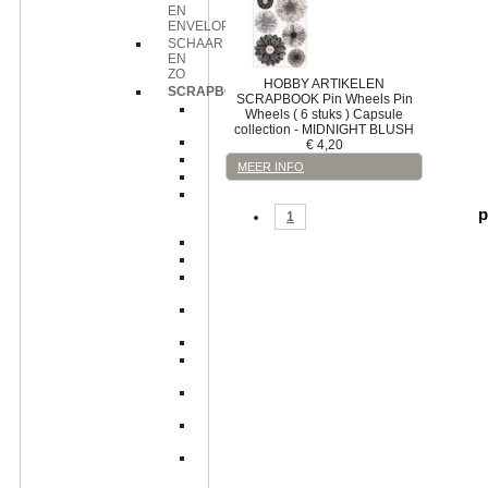
EN
ENVELOPPEN
SCHAAR
EN
ZO
HOBBY ARTIKELEN
SCRAPBOOK
SCRAPBOOK
Pin Wheels
Pin
Acryl
Wheels ( 6 stuks ) Capsule
stickers
collection - MIDNIGHT BLUSH
Album
€
4,20
Gems
MEER INFO
Knoopjes
Lintjes
en
p
1
strikjes
Paperazzi
Pearls
Pin
Wheels
Satijnen
bloemen
Vel
Washi
tape
Zelfklevende
randjes
big
bloomers
designer
cuts