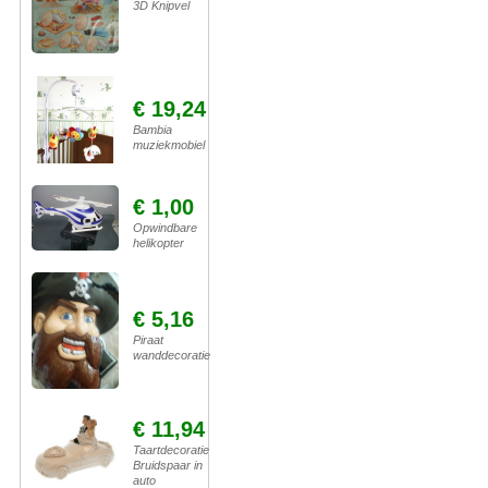
3D Knipvel
€ 19,24
Bambia
muziekmobiel
€ 1,00
Opwindbare
helikopter
€ 5,16
Piraat
wanddecoratie
€ 11,94
Taartdecoratie
Bruidspaar in
auto