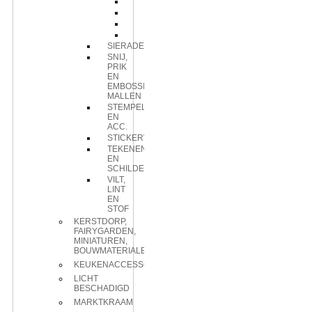
elements
embellishments
eyelet
splitpen
SIERADEN
SNIJ,
PRIK
EN
EMBOSSING
MALLEN
STEMPELS
EN
ACC.
STICKERVELLEN
TEKENEN
EN
SCHILDEREN
VILT,
LINT
EN
STOF
KERSTDORP,
FAIRYGARDEN,
MINIATUREN,
BOUWMATERIALEN
KEUKENACCESSOIRES
LICHT
BESCHADIGD
MARKTKRAAM