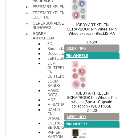
ARTIKELEN
FEESTARTIKELEN
FEESTARTIKELEN
LEEFTIJD
GEPERSONALISEERDE
HOBBY ARTIKELEN
SLINGERS
SCRAPBOOK
Pin Wheels
Pin
Wheels (6pcs) - BELLISIMA
HOBBY
ARTIKELEN
€
4,20
3D
MEER INFO
Borduurkaarten
Decoupage
PIN WHEELS
LEKTUUR
LIJM,
GLITTERLIJM
EN
GLITTERS
LOOM
BANDS
MAGIC
HOBBY ARTIKELEN
DOTS
SCRAPBOOK
Pin Wheels
Pin
MDF
wheels (6pcs) - Capsule
MINIATUREN
collection - WILD ROSE
NAALD
€
4,20
EN
MEER INFO
DRAAD
OVERIGE
PIN WHEELS
BENODIGDHEDEN
PAPIER,
KARTON