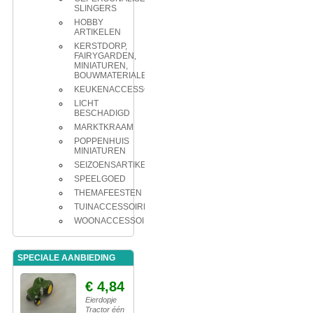
SLINGERS
HOBBY
ARTIKELEN
KERSTDORP,
FAIRYGARDEN,
MINIATUREN,
BOUWMATERIALEN
KEUKENACCESSOIRES
LICHT
BESCHADIGD
MARKTKRAAM
POPPENHUIS
MINIATUREN
SEIZOENSARTIKELEN
SPEELGOED
THEMAFEESTEN
TUINACCESSOIRES
WOONACCESSOIRES
SPECIALE AANBIEDING
€ 4,84
Eierdopje
Tractor één