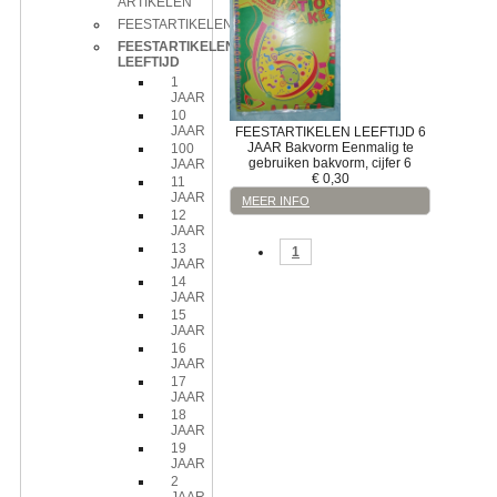
ARTIKELEN
FEESTARTIKELEN
FEESTARTIKELEN
LEEFTIJD
1
JAAR
10
JAAR
FEESTARTIKELEN LEEFTIJD
6
JAAR
Bakvorm
Eenmalig te
100
gebruiken bakvorm, cijfer 6
JAAR
€
0,30
11
JAAR
MEER INFO
12
JAAR
13
1
JAAR
14
JAAR
15
JAAR
16
JAAR
17
JAAR
18
JAAR
19
JAAR
2