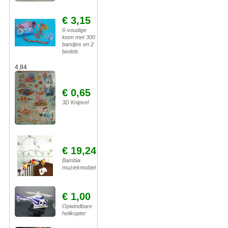
€ 3,15
6-voudige
loom met 300
bandjes en 2
bedels
4,84
€ 0,65
3D Knipvel
€ 19,24
Bambia
muziekmobiel
€ 1,00
Opwindbare
helikopter