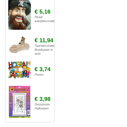
€ 5,16
Piraat
wanddecoratie
€ 11,94
Taartdecoratie
Bruidspaar in
auto
€ 3,74
Poster
€ 3,98
Deurposter
Halloween