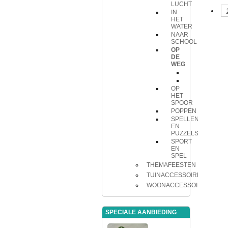
LUCHT
IN
HET
WATER
NAAR
SCHOOL
OP
DE
WEG
Auto
auto
OP
HET
SPOOR
POPPEN
SPELLEN
EN
PUZZELS
SPORT
EN
SPEL
THEMAFEESTEN
TUINACCESSOIRES
WOONACCESSOIRES
SPECIALE AANBIEDING