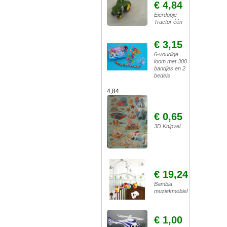
€ 4,84
Eierdopje
Tractor één
€ 3,15
6-voudige
loom met 300
bandjes en 2
bedels
4,84
€ 0,65
3D Knipvel
€ 19,24
Bambia
muziekmobiel
€ 1,00