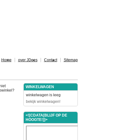
Home
over JDees
Contact
Sitemap
niet
WINKELWAGEN
ebwinkel?
winkelwagen is leeg
bekijk winkelwagen!
<![CDATA[BLIJF OP DE
HOOGTE!]]>