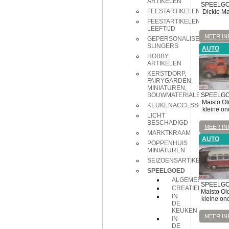
ARTIKELEN
SPEELG
FEESTARTIKELEN
Dickie Ma
FEESTARTIKELEN
LEEFTIJD
MEER IN
GEPERSONALISEERDE
SLINGERS
AUTO
HOBBY
ARTIKELEN
KERSTDORP,
FAIRYGARDEN,
MINIATUREN,
SPEELG
BOUWMATERIALEN
Maisto Ol
KEUKENACCESSOIRES
kleine on
LICHT
BESCHADIGD
MEER IN
MARKTKRAAM
AUTO
POPPENHUIS
MINIATUREN
SEIZOENSARTIKELEN
SPEELGOED
ALGEMEEN
SPEELG
CREATIEF
Maisto Ol
IN
kleine on
DE
KEUKEN
MEER IN
IN
DE