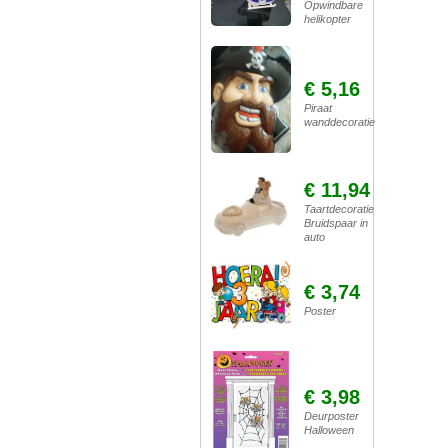
Opwindbare
helikopter
€ 5,16
Piraat
wanddecoratie
€ 11,94
Taartdecoratie
Bruidspaar in
auto
€ 3,74
Poster
€ 3,98
Deurposter
Halloween