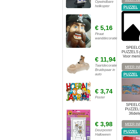
Opwindbare
helikopter
PUZZEL
€ 5,16
Piraat
wanddecoratie
SPEEL
PUZZELS
Voor meni
€ 11,94
Taartdecoratie
MEER IN
Bruidspaar in
auto
PUZZEL
€ 3,74
Poster
SPEEL
PUZZEL
36delig
€ 3,98
MEER IN
Deurposter
PUZZEL
Halloween