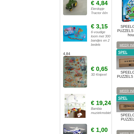
€ 4,84
Eierdopje
Tractor één
€ 3,15
SPEEL
PUZZELS
6-voudige
hou
loom met 300
bandjes en 2
bedels
MEER IN
SPEL
4,84
€ 0,65
SPEEL
3D Knipvel
PUZZELS
MEER IN
SPEL
€ 19,24
Bambia
muziekmobiel
SPEEL
PUZZE
€ 1,00
MEER IN