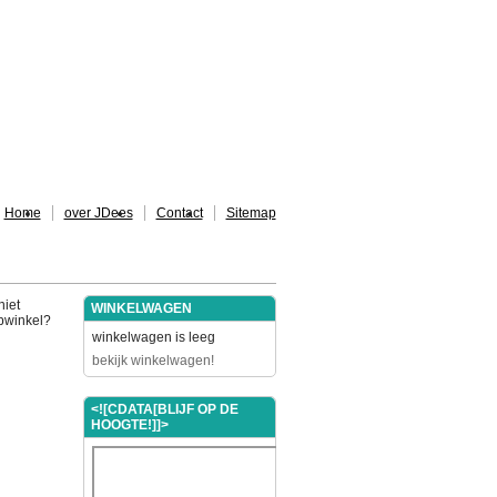
Home
over JDees
Contact
Sitemap
niet
WINKELWAGEN
ebwinkel?
winkelwagen is leeg
bekijk winkelwagen!
<![CDATA[BLIJF OP DE
HOOGTE!]]>