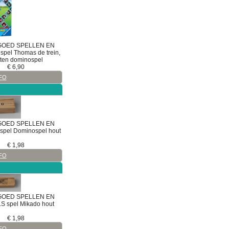
GOED
SPELLEN EN
spel
Thomas de trein,
ten dominospel
€
6,90
FO
GOED
SPELLEN EN
spel
Dominospel hout
€
1,98
FO
GOED
SPELLEN EN
LS
spel
Mikado hout
€
1,98
FO