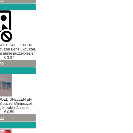
GOED
SPELLEN EN
puzzel
Beneluxpuzzel.
g uurtje puzzelplezier
€
3,37
FO
GOED
SPELLEN EN
S
puzzel
Minipuzzel.
 in zakje. Assortie
€
0,59
FO