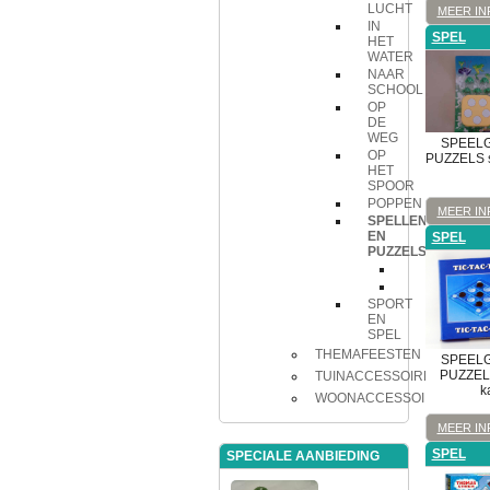
LUCHT
MEER IN
IN
SPEL
HET
WATER
NAAR
SCHOOL
OP
DE
WEG
SPEEL
OP
PUZZELS
HET
SPOOR
POPPEN
MEER IN
SPELLEN
EN
SPEL
PUZZELS
puzzel
spel
SPORT
EN
SPEL
THEMAFEESTEN
SPEEL
PUZZEL
TUINACCESSOIRES
k
WOONACCESSOIRES
MEER IN
SPEL
SPECIALE AANBIEDING