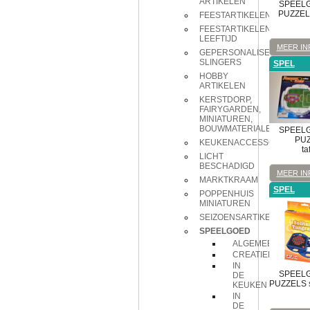
ARTIKELEN
SPEEL
PUZZEL
FEESTARTIKELEN
FEESTARTIKELEN
LEEFTIJD
MEER IN
GEPERSONALISEERDE
SLINGERS
SPEL
HOBBY
ARTIKELEN
KERSTDORP,
FAIRYGARDEN,
MINIATUREN,
BOUWMATERIALEN
SPEEL
PU
KEUKENACCESSOIRES
ta
LICHT
BESCHADIGD
MEER IN
MARKTKRAAM
SPEL
POPPENHUIS
MINIATUREN
SEIZOENSARTIKELEN
SPEELGOED
ALGEMEEN
CREATIEF
IN
SPEEL
DE
PUZZELS
KEUKEN
IN
DE