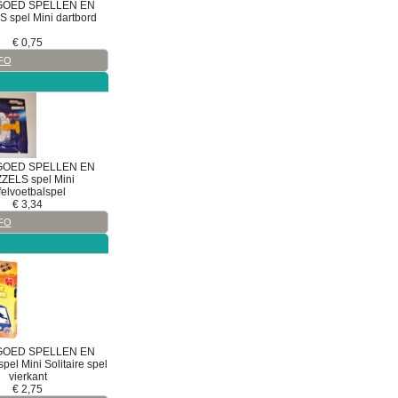
GOED
SPELLEN EN
S
spel
Mini dartbord
€
0,75
FO
GOED
SPELLEN EN
ZZELS
spel
Mini
felvoetbalspel
€
3,34
FO
GOED
SPELLEN EN
spel
Mini Solitaire spel
vierkant
€
2,75