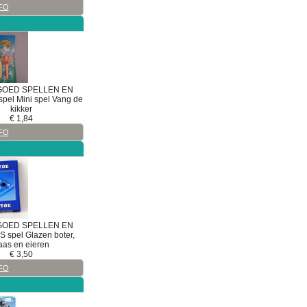
FO
GOED
SPELLEN EN
spel
Mini spel Vang de
kikker
€
1,84
FO
GOED
SPELLEN EN
S
spel
Glazen boter,
aas en eieren
€
3,50
FO