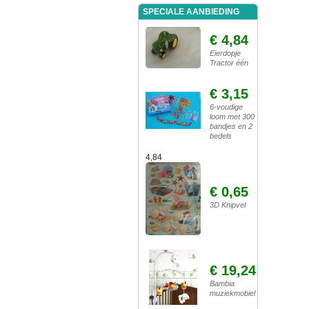
SPECIALE AANBIEDING
€ 4,84
Eierdopje
Tractor één
€ 3,15
6-voudige
loom met 300
bandjes en 2
bedels
4,84
€ 0,65
3D Knipvel
€ 19,24
Bambia
muziekmobiel