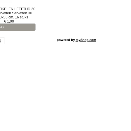
IKELEN LEEFTIJD
30
rvetten
Servetten 30
33x33 cm. 16 stuks
€
1,00
FO
powered by
myShop.com
1