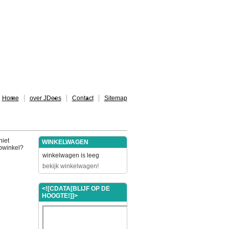
Home
over JDees
Contact
Sitemap
niet
WINKELWAGEN
ebwinkel?
winkelwagen is leeg
bekijk winkelwagen!
<![CDATA[BLIJF OP DE
HOOGTE!]]>