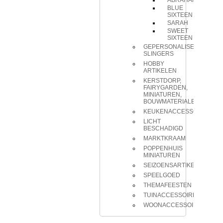
ABRAHAM
BLUE
SIXTEEN
SARAH
SWEET
SIXTEEN
GEPERSONALISEERDE
SLINGERS
HOBBY
ARTIKELEN
KERSTDORP,
FAIRYGARDEN,
MINIATUREN,
BOUWMATERIALEN
KEUKENACCESSOIRES
LICHT
BESCHADIGD
MARKTKRAAM
POPPENHUIS
MINIATUREN
SEIZOENSARTIKELEN
SPEELGOED
THEMAFEESTEN
TUINACCESSOIRES
WOONACCESSOIRES