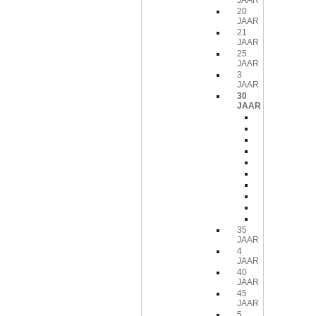
JAAR
20
JAAR
21
JAAR
25
JAAR
3
JAAR
30
JAAR
Ballon
Cocktailpr
Deurdecor
Fun
Hangdecor
Servetten
Slinger
Stoeldecor
Vlag
Wanddec
35
JAAR
4
JAAR
40
JAAR
45
JAAR
5