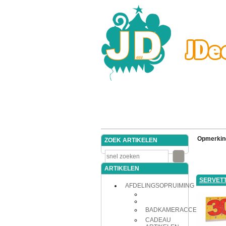
Opmerkin
ZOEK ARTIKELEN
ARTIKELEN
SERVET
AFDELINGSOPRUIMING
BADKAMERACCESSOIRES
CADEAU