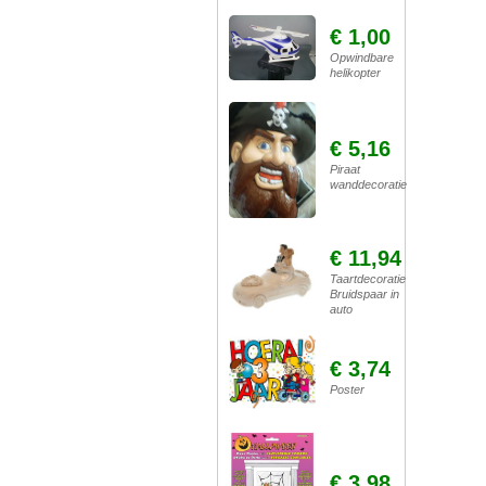
€ 1,00
Opwindbare
helikopter
€ 5,16
Piraat
wanddecoratie
€ 11,94
Taartdecoratie
Bruidspaar in
auto
€ 3,74
Poster
€ 3,98