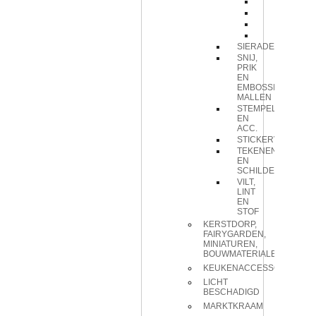
elements
embellish
eyelet
splitpen
SIERADEN
SNIJ,
PRIK
EN
EMBOSSING
MALLEN
STEMPELS
EN
ACC.
STICKERVELLEN
TEKENEN
EN
SCHILDEREN
VILT,
LINT
EN
STOF
KERSTDORP,
FAIRYGARDEN,
MINIATUREN,
BOUWMATERIALEN
KEUKENACCESSOIRES
LICHT
BESCHADIGD
MARKTKRAAM