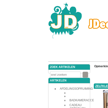
Opmerkin
ZOEK ARTIKELEN
ARTIKELEN
ZELFKL
AFDELINGSOPRUIMING
BADKAMERACCESSOIRES
CADEAU