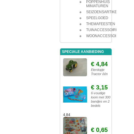
POPPENHUIS
MINIATUREN
SEIZOENSARTIKELEN
SPEELGOED
THEMAFEESTEN
TUINACCESSOIRES
WOONACCESSOIRES
SPECIALE AANBIEDING
€ 4,84
Eierdopje
Tractor één
€ 3,15
6-voudige
loom met 300
bandjes en 2
bedels
4,84
€ 0,65