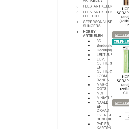
ARTIKELEN
FEESTARTIKELEN
HOB
FEESTARTIKELEN
SCRAP
LEEFTIJD
rand
(zelfk
GEPERSONALISEERDE
LI
SLINGERS
HOBBY
MEER IN
ARTIKELEN
3D
ZELFKL
Borduurkaarten
Decoupage
LEKTUUR
LIJM,
GLITTERLIJM
EN
GLITTERS
LOOM
HOB
BANDS
SCRAP
MAGIC
rand
DOTS
(zelfk
CH
MDF
MINIATUREN
NAALD
MEER IN
EN
DRAAD
OVERIGE
BENODIGDHEDEN
PAPIER,
KARTON