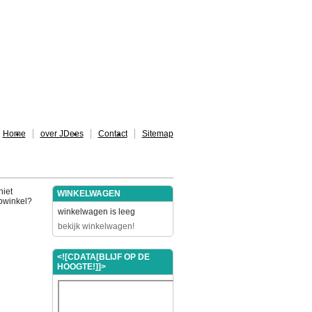
Home
over JDees
Contact
Sitemap
niet
WINKELWAGEN
ebwinkel?
winkelwagen is leeg
bekijk winkelwagen!
<![CDATA[BLIJF OP DE
HOOGTE!]]>