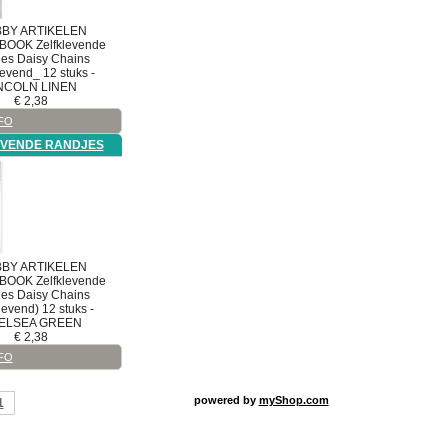
BY ARTIKELEN
BOOK
Zelfklevende
jes
Daisy Chains
levend_ 12 stuks -
NCOLN LINEN
€
2,38
FO
EVENDE RANDJES
BY ARTIKELEN
BOOK
Zelfklevende
jes
Daisy Chains
levend) 12 stuks -
ELSEA GREEN
€
2,38
FO
powered by
myShop.com
1