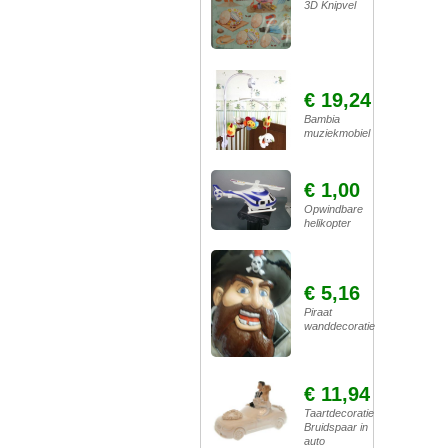
3D Knipvel
€ 19,24
Bambia
muziekmobiel
€ 1,00
Opwindbare
helikopter
€ 5,16
Piraat
wanddecoratie
€ 11,94
Taartdecoratie
Bruidspaar in
auto