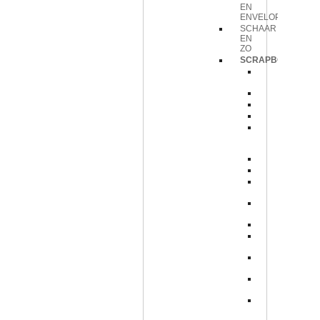
EN
ENVELOPPEN
SCHAAR
EN
ZO
SCRAPBOOK
Acryl
stickers
Album
Gems
Knoopjes
Lintjes
en
strikjes
Paperazzi
Pearls
Pin
Wheels
Satijnen
bloemen
Vel
Washi
tape
Zelfkleve
randjes
big
bloomers
designer
cuts