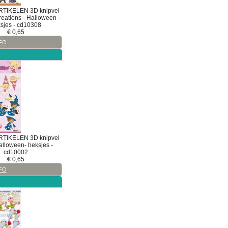
RTIKELEN
3D
knipvel
eations - Halloween -
sjes - cd10308
€
0,65
FO
RTIKELEN
3D
knipvel
alloween- heksjes -
cd10002
€
0,65
FO