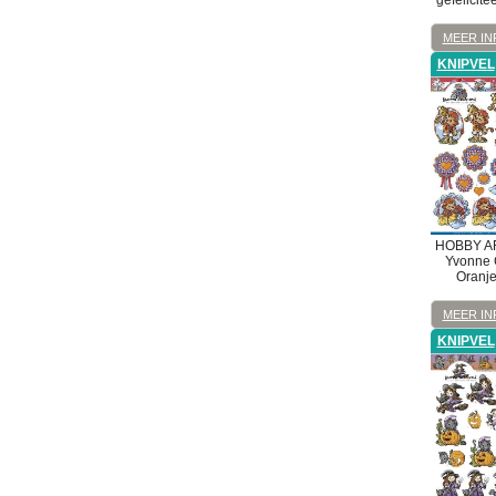
gefelicit
MEER IN
KNIPVEL
HOBBY A
Yvonne C
Oranj
MEER IN
KNIPVEL