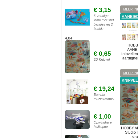
€ 3,15
MEER IN
6-voudige
AANBIED
loom met 300
bandjes en 2
bedels
4,84
HOBB
AANBI
€ 0,65
knipvelle
aardighei
3D Knipvel
MEER IN
KNIPVEL
€ 19,24
Bambia
muziekmobiel
€ 1,00
Opwindbare
helikopter
HOBBY A
Studio l
str