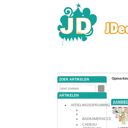
Opmerkin
ZOEK ARTIKELEN
ARTIKELEN
AANBIED
AFDELINGSOPRUIMING
BADKAMERACCESSOIRES
CADEAU