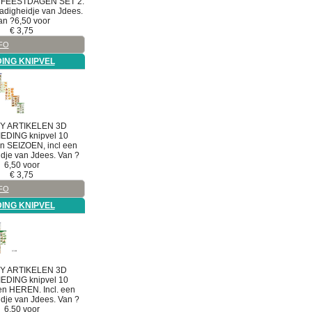
n FEESTDAGEN SET 2.
aadigheidje van Jdees.
an ?6,50 voor
€
3,75
FO
ING KNIPVEL
Y ARTIKELEN
3D
EDING knipvel
10
en SEIZOEN, incl een
dje van Jdees. Van ?
6,50 voor
€
3,75
FO
ING KNIPVEL
Y ARTIKELEN
3D
EDING knipvel
10
en HEREN. Incl. een
dje van Jdees. Van ?
6,50 voor