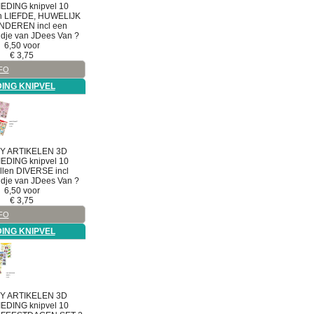
EDING knipvel
10
en LIEFDE, HUWELIJK
NDEREN incl een
idje van JDees Van ?
6,50 voor
€
3,75
FO
ING KNIPVEL
Y ARTIKELEN
3D
EDING knipvel
10
llen DIVERSE incl
idje van JDees Van ?
6,50 voor
€
3,75
FO
ING KNIPVEL
Y ARTIKELEN
3D
EDING knipvel
10