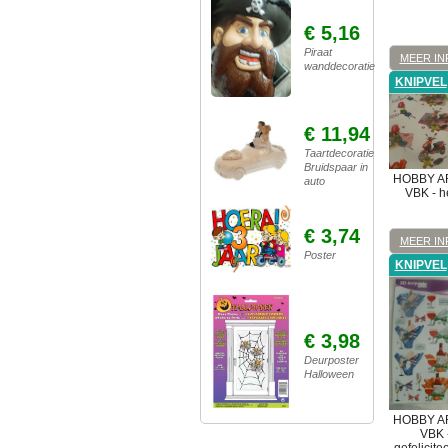
€ 5,16
Piraat
MEER IN
wanddecoratie
KNIPVEL
€ 11,94
Taartdecoratie
Bruidspaar in
HOBBY A
auto
VBK - he
€ 3,74
MEER IN
Poster
KNIPVEL
€ 3,98
Deurposter
Halloween
HOBBY A
VBK -