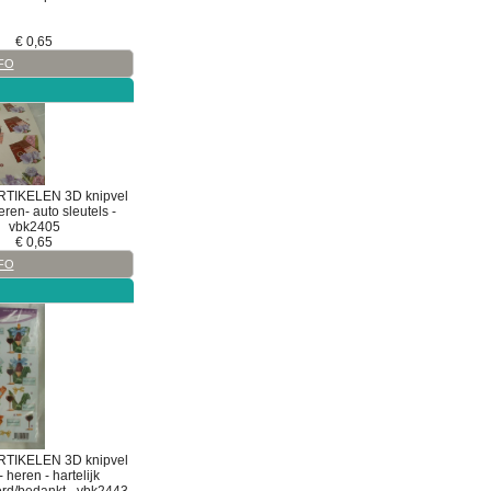
€
0,65
FO
RTIKELEN
3D
knipvel
ren- auto sleutels -
vbk2405
€
0,65
FO
RTIKELEN
3D
knipvel
 heren - hartelijk