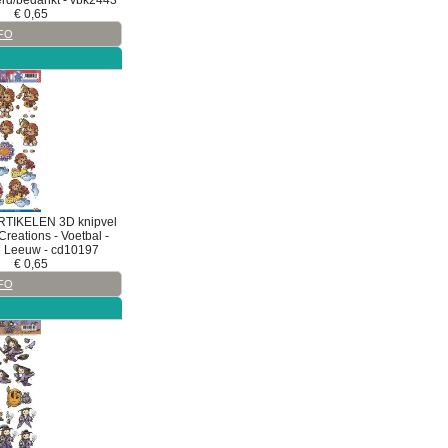
eerd/bedankt - vbk2443
€
0,65
FO
RTIKELEN
3D
knipvel
reations - Voetbal -
e Leeuw - cd10197
€
0,65
FO