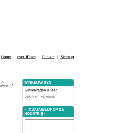
Home
over JDees
Contact
Sitemap
niet
WINKELWAGEN
ebwinkel?
winkelwagen is leeg
bekijk winkelwagen!
<![CDATA[BLIJF OP DE
HOOGTE!]]>