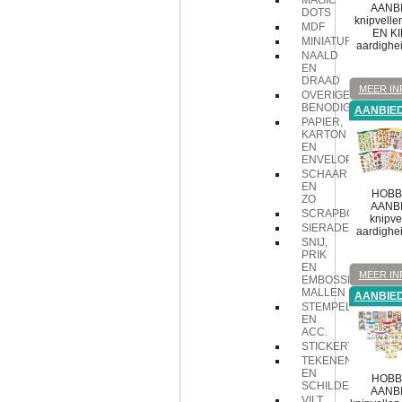
MAGIC
AANBI
DOTS
knipvell
MDF
EN KI
MINIATUREN
aardighe
NAALD
EN
DRAAD
MEER IN
OVERIGE
BENODIGDHEDEN
AANBIED
PAPIER,
KARTON
EN
ENVELOPPEN
SCHAAR
EN
HOBB
ZO
AANBI
SCRAPBOOK
knipve
SIERADEN
aardighe
SNIJ,
PRIK
EN
MEER IN
EMBOSSING
MALLEN
AANBIED
STEMPELS
EN
ACC.
STICKERVELLEN
TEKENEN
EN
HOBB
SCHILDEREN
AANBI
VILT,