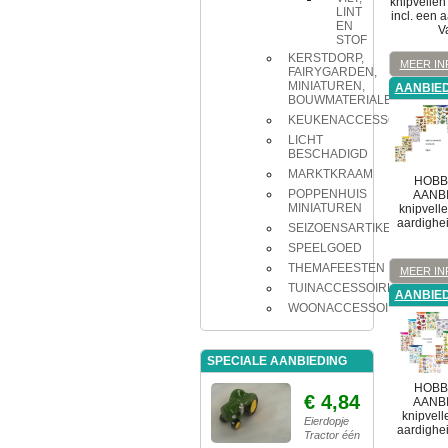
knipvelle
LINT
incl. een 
EN
V
STOF
KERSTDORP,
MEER IN
FAIRYGARDEN,
MINIATUREN,
AANBIED
BOUWMATERIALEN
KEUKENACCESSOIRES
LICHT
BESCHADIGD
MARKTKRAAM
HOBB
POPPENHUIS
AANBI
MINIATUREN
knipvell
aardighei
SEIZOENSARTIKELEN
SPEELGOED
THEMAFEESTEN
MEER IN
TUINACCESSOIRES
AANBIED
WOONACCESSOIRES
SPECIALE AANBIEDING
HOBB
€ 4,84
AANBI
knipvell
Eierdopje
aardighei
Tractor één