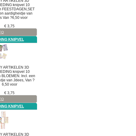
Y ARTIKELEN
3D
EDING knipvel
10
len FEESTDAGEN,SET
een aardigheidje van
s Van ?6,50 voor
€
3,75
FO
ING KNIPVEL
ING
Y ARTIKELEN
3D
akket
EDING knipvel
10
n BLOEMEN. Incl. een
dje van Jdees, Van ?
s
6,50 voor
kket
€
3,75
FO
ING KNIPVEL
Y ARTIKELEN
3D