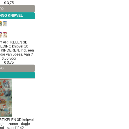
€
3,75
FO
ING KNIPVEL
Y ARTIKELEN
3D
EDING knipvel
10
n KINDEREN. Incl. een
dje van Jdees. Van ?
6,50 voor
€
3,75
FO
RTIKELEN
3D
knipvel
ight - zomer - dagje
and - stapsl1142