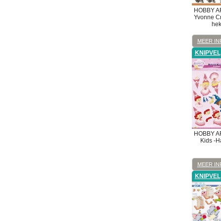
HOBBY A
Yvonne Cr
hek
MEER IN
KNIPVEL
HOBBY A
Kids -H
MEER IN
KNIPVEL