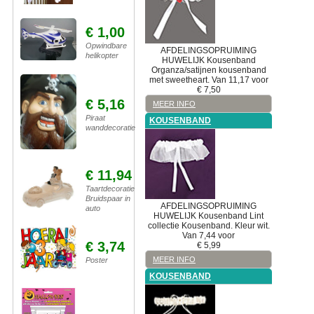
€ 1,00
Opwindbare
AFDELINGSOPRUIMING
helikopter
HUWELIJK
Kousenband
Organza/satijnen kousenband
met sweetheart. Van 11,17 voor
€
7,50
€ 5,16
MEER INFO
Piraat
KOUSENBAND
wanddecoratie
€ 11,94
Taartdecoratie
Bruidspaar in
AFDELINGSOPRUIMING
auto
HUWELIJK
Kousenband
Lint
collectie Kousenband. Kleur wit.
Van 7,44 voor
€ 3,74
€
5,99
MEER INFO
Poster
KOUSENBAND