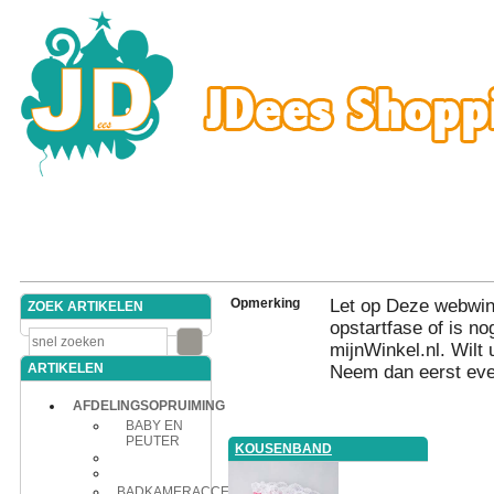
Opmerking
Let op Deze webwink
ZOEK ARTIKELEN
opstartfase of is nog
mijnWinkel.nl. Wilt 
ARTIKELEN
Neem dan eerst eve
AFDELINGSOPRUIMING
BABY EN
PEUTER
KOUSENBAND
BADKAMERACCESSOIRES