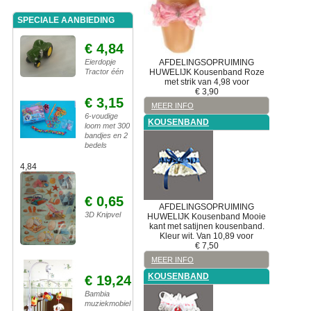
SPECIALE AANBIEDING
€ 4,84
Eierdopje
AFDELINGSOPRUIMING
Tractor één
HUWELIJK
Kousenband
Roze
met strik van 4,98 voor
€
3,90
€ 3,15
MEER INFO
6-voudige
KOUSENBAND
loom met 300
bandjes en 2
bedels
4,84
€ 0,65
AFDELINGSOPRUIMING
3D Knipvel
HUWELIJK
Kousenband
Mooie
kant met satijnen kousenband.
Kleur wit. Van 10,89 voor
€
7,50
MEER INFO
KOUSENBAND
€ 19,24
Bambia
muziekmobiel