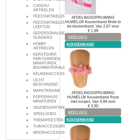
CADEAU
ARTIKELEN
FEESTARTIKELEN
AFDELINGSOPRUIMING
HUWELIJK
Kousenband
Bride to
FEESTARTIKELEN
be kousenband. Van 2,87 voor
LEEFTIJD
€
1,98
GEPERSONALISEERDE
MEER INFO
SLINGERS
HOBBY
KOUSENBAND
ARTIKELEN
KERSTDORP,
FAIRYGARDEN,
MINIATUREN,
BOUWMATERIALEN
KEUKENACCESSOIRES
LICHT
BESCHADIGD
MARKTKRAAM
AFDELINGSOPRUIMING
POPPENHUIS
HUWELIJK
Kousenband
Roze
MINIATUREN
met roosjes. Van 4,98 voor
€
3,90
SEIZOENSARTIKELEN
MEER INFO
SPEELGOED
KOUSENBAND
THEMAFEESTEN
TUINACCESSOIRES
WOONACCESSOIRES