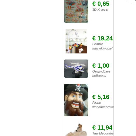
€ 0,65
3D Knipvel
€ 19,24
Bambia
muziekmobiel
€ 1,00
Opwindbare
helikopter
€ 5,16
Piraat
wanddecoratie
€ 11,94
Taartdecoratie