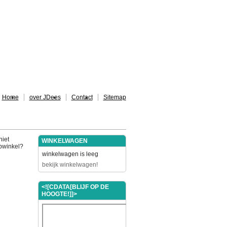
Home
over JDees
Contact
Sitemap
niet
WINKELWAGEN
ebwinkel?
winkelwagen is leeg
bekijk winkelwagen!
<![CDATA[BLIJF OP DE
HOOGTE!]]>