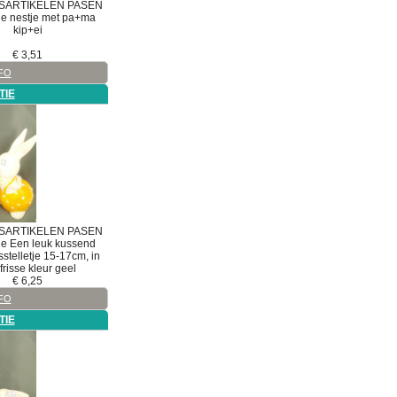
SARTIKELEN
PASEN
ie
nestje met pa+ma
kip+ei
€
3,51
FO
TIE
SARTIKELEN
PASEN
ie
Een leuk kussend
stelletje 15-17cm, in
frisse kleur geel
€
6,25
FO
TIE