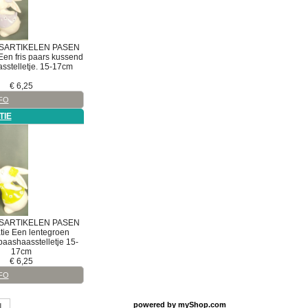
d
atie
SARTIKELEN
PASEN
Een fris paars kussend
sstelletje. 15-17cm
€
6,25
FO
TIE
SARTIKELEN
PASEN
tie
Een lentegroen
aashaasstelletje 15-
17cm
€
6,25
FO
powered by
myShop.com
1