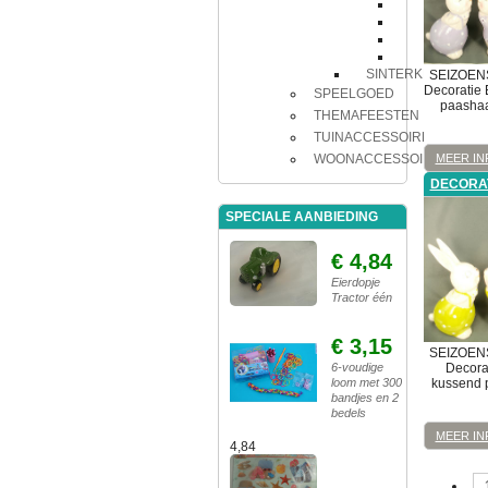
Decoratie
Speelgoe
Tafeldecor
Tafelkleed
SINTERKLAAS
SEIZOEN
Decoratie
SPEELGOED
paashaa
THEMAFEESTEN
TUINACCESSOIRES
MEER IN
WOONACCESSOIRES
DECORA
SPECIALE AANBIEDING
€ 4,84
Eierdopje
Tractor één
€ 3,15
SEIZOEN
6-voudige
Decora
loom met 300
kussend p
bandjes en 2
bedels
MEER IN
4,84