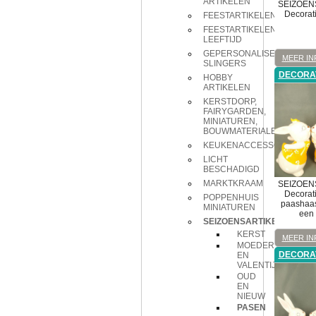
ARTIKELEN
SEIZOEN
Decorat
FEESTARTIKELEN
FEESTARTIKELEN
LEEFTIJD
GEPERSONALISEERDE
MEER IN
SLINGERS
DECORA
HOBBY
ARTIKELEN
KERSTDORP,
FAIRYGARDEN,
MINIATUREN,
BOUWMATERIALEN
KEUKENACCESSOIRES
LICHT
BESCHADIGD
MARKTKRAAM
SEIZOEN
Decorat
POPPENHUIS
paashaas
MINIATUREN
een 
SEIZOENSARTIKELEN
KERST
MEER IN
MOEDERDAG
DECORA
EN
VALENTIJN
OUD
EN
NIEUW
PASEN