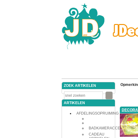
Opmerkin
ZOEK ARTIKELEN
ARTIKELEN
DECORA
AFDELINGSOPRUIMING
BADKAMERACCESSOIRES
CADEAU