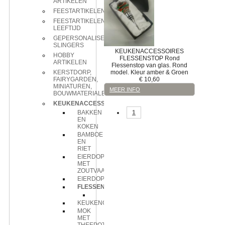
ARTIKELEN
FEESTARTIKELEN
FEESTARTIKELEN
LEEFTIJD
GEPERSONALISEERDE
SLINGERS
KEUKENACCESSOIRES
HOBBY
FLESSENSTOP
Rond
ARTIKELEN
Flessenstop van glas. Rond
model. Kleur amber & Groen
KERSTDORP,
€
10,60
FAIRYGARDEN,
MINIATUREN,
MEER INFO
BOUWMATERIALEN
KEUKENACCESSOIRES
1
BAKKEN
EN
KOKEN
BAMBOE
EN
RIET
EIERDOPJE
MET
ZOUTVAATJE
EIERDOPJES
FLESSENSTOP
Rond
KEUKENGEREIHOUDER
MOK
MET