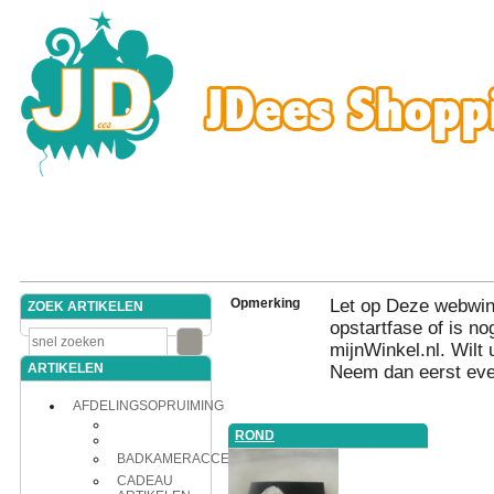
Opmerking
Let op Deze webwink
ZOEK ARTIKELEN
opstartfase of is nog
mijnWinkel.nl. Wilt 
ARTIKELEN
Neem dan eerst eve
AFDELINGSOPRUIMING
ROND
BADKAMERACCESSOIRES
CADEAU