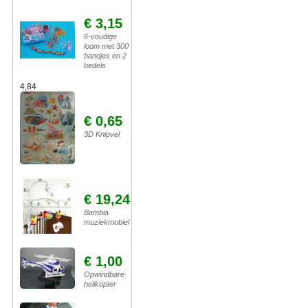
€ 3,15
6-voudige
loom met 300
bandjes en 2
bedels
4,84
€ 0,65
3D Knipvel
€ 19,24
Bambia
muziekmobiel
€ 1,00
Opwindbare
helikopter