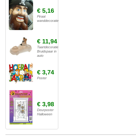
€ 5,16
Piraat
wanddecoratie
€ 11,94
Taartdecoratie
Bruidspaar in
auto
€ 3,74
Poster
€ 3,98
Deurposter
Halloween