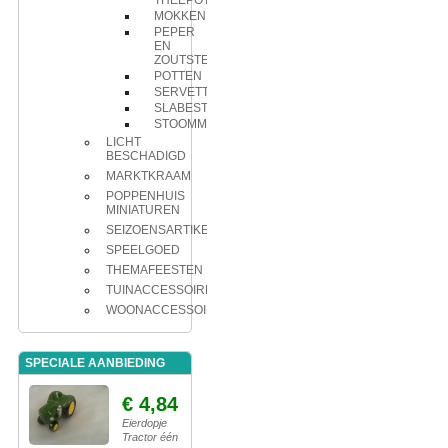
THEEPOT
MOKKEN
PEPER
EN
ZOUTSTEL
POTTEN
SERVETTEN
SLABESTEK
STOOMMANDJE
LICHT
BESCHADIGD
MARKTKRAAM
POPPENHUIS
MINIATUREN
SEIZOENSARTIKELEN
SPEELGOED
THEMAFEESTEN
TUINACCESSOIRES
WOONACCESSOIRES
SPECIALE AANBIEDING
€ 4,84
Eierdopje
Tractor één