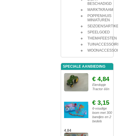
BESCHADIGD
MARKTKRAAM
POPPENHUIS
MINIATUREN
SEIZOENSARTIKELEN
SPEELGOED
THEMAFEESTEN
TUINACCESSOIRES
WOONACCESSOIRES
SPECIALE AANBIEDING
€ 4,84
Eierdopje
Tractor één
€ 3,15
6-voudige
loom met 300
bandjes en 2
bedels
4,84