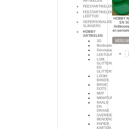
ARTIKELEN
FEESTARTIKELEN
FEESTARTIKELEN
LEEFTIJD
HOBBY A
GEPERSONALISEERDE
EN S
SLINGERS
Antiknoei
en pensel
HOBBY
ARTIKELEN
MEER IN
3D
Borduurkaarten
Decoupage
LEKTUUR
LIJM,
GLITTERLIJM
EN
GLITTERS
LOOM
BANDS
MAGIC
DOTS
MDF
MINIATUREN
NAALD
EN
DRAAD
OVERIGE
BENODIGDHEDEN
PAPIER,
KARTON