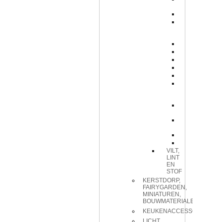
Pastels
Palet
Penselen
en
kwasten
Potloden
Spatel
Tekenhulp
chalks
dauber
gum
en
puntenslij
lichtdoorl
verf.
penseel
cleaner
potje
sponskwa
VILT,
LINT
EN
STOF
KERSTDORP,
FAIRYGARDEN,
MINIATUREN,
BOUWMATERIALEN
KEUKENACCESSOIRES
LICHT