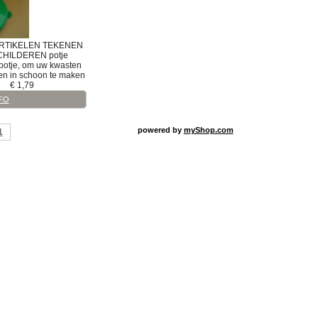
RTIKELEN
TEKENEN
CHILDEREN
potje
potje, om uw kwasten
en in schoon te maken
€
1,79
FO
powered by
myShop.com
1