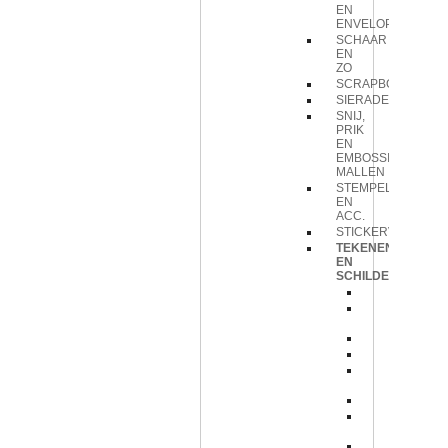
EN
ENVELOPPEN
SCHAAR
EN
ZO
SCRAPBOOK
SIERADEN
SNIJ,
PRIK
EN
EMBOSSING
MALLEN
STEMPELS
EN
ACC.
STICKERVELLEN
TEKENEN
EN
SCHILDEREN
American
American
algemeen
Chalks
Doezelaar
Druppel
pipet
Lineaal
Metallic
pennen
Oil