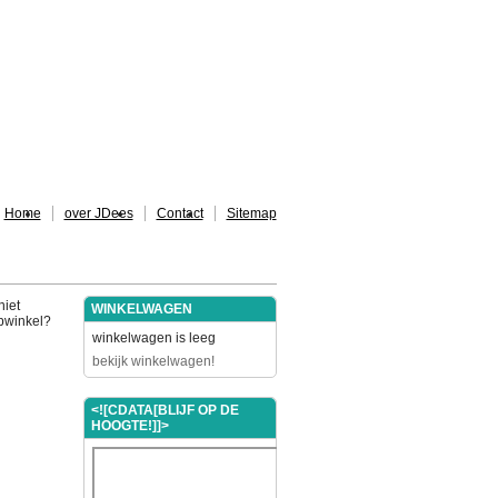
Home
over JDees
Contact
Sitemap
niet
WINKELWAGEN
ebwinkel?
winkelwagen is leeg
bekijk winkelwagen!
<![CDATA[BLIJF OP DE
HOOGTE!]]>