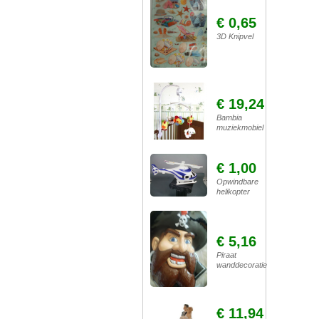
€ 0,65
3D Knipvel
€ 19,24
Bambia
muziekmobiel
€ 1,00
Opwindbare
helikopter
€ 5,16
Piraat
wanddecoratie
€ 11,94