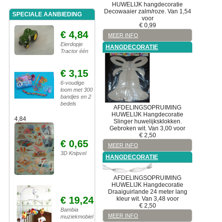
HUWELIJK
hangdecoratie
Decowaaier zalm/roze. Van 1,54
SPECIALE AANBIEDING
voor
€
0,99
€ 4,84
MEER INFO
Eierdopje
HANGDECORATIE
Tractor één
€ 3,15
6-voudige
loom met 300
bandjes en 2
bedels
AFDELINGSOPRUIMING
HUWELIJK
Hangdecoratie
4,84
Slinger huwelijksklokken.
Gebroken wit. Van 3,00 voor
€
2,50
€ 0,65
MEER INFO
3D Knipvel
HANGDECORATIE
AFDELINGSOPRUIMING
HUWELIJK
Hangdecoratie
Draaiguirlande 24 meter lang
€ 19,24
kleur wit. Van 3,48 voor
€
2,50
Bambia
MEER INFO
muziekmobiel