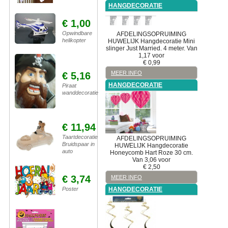
HANGDECORATIE
€ 1,00
Opwindbare
AFDELINGSOPRUIMING
helikopter
HUWELIJK
Hangdecoratie
Mini
slinger Just Married. 4 meter. Van
1,17 voor
€
0,99
MEER INFO
€ 5,16
HANGDECORATIE
Piraat
wanddecoratie
€ 11,94
Taartdecoratie
AFDELINGSOPRUIMING
Bruidspaar in
HUWELIJK
Hangdecoratie
auto
Honeycomb Hart Roze 30 cm.
Van 3,06 voor
€
2,50
€ 3,74
MEER INFO
Poster
HANGDECORATIE