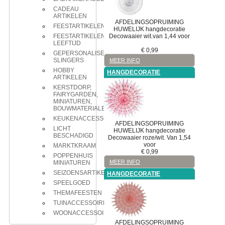
CADEAU
ARTIKELEN
AFDELINGSOPRUIMING
FEESTARTIKELEN
HUWELIJK
hangdecoratie
Decowaaier wit.van 1,44 voor
FEESTARTIKELEN
LEEFTIJD
€
0,99
GEPERSONALISEERDE
SLINGERS
MEER INFO
HOBBY
HANGDECORATIE
ARTIKELEN
KERSTDORP,
FAIRYGARDEN,
MINIATUREN,
BOUWMATERIALEN
KEUKENACCESSOIRES
AFDELINGSOPRUIMING
LICHT
HUWELIJK
hangdecoratie
BESCHADIGD
Decowaaier roze/wit. Van 1,54
voor
MARKTKRAAM
€
0,99
POPPENHUIS
MEER INFO
MINIATUREN
SEIZOENSARTIKELEN
HANGDECORATIE
SPEELGOED
THEMAFEESTEN
TUINACCESSOIRES
WOONACCESSOIRES
AFDELINGSOPRUIMING