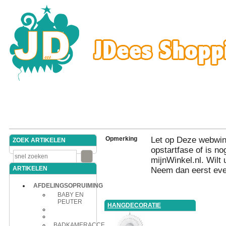
Opmerking
Let op Deze webwink
ZOEK ARTIKELEN
opstartfase of is nog
mijnWinkel.nl. Wilt 
ARTIKELEN
Neem dan eerst eve
AFDELINGSOPRUIMING
BABY EN
PEUTER
HANGDECORATIE
BADKAMERACCESSOIRES