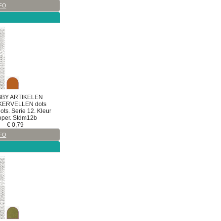
FO
BY ARTIKELEN
KERVELLEN
dots
ts. Serie 12. Kleur
oper. Stdm12b
€
0,79
FO