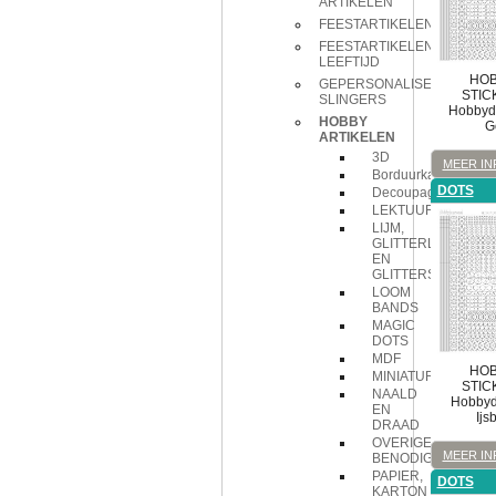
ARTIKELEN
FEESTARTIKELEN
FEESTARTIKELEN
LEEFTIJD
HOB
GEPERSONALISEERDE
STIC
SLINGERS
Hobbydo
HOBBY
G
ARTIKELEN
3D
MEER IN
Borduurkaarten
DOTS
Decoupage
LEKTUUR
LIJM,
GLITTERLIJM
EN
GLITTERS
LOOM
BANDS
MAGIC
DOTS
MDF
HOB
MINIATUREN
STIC
NAALD
Hobbydo
EN
Ijs
DRAAD
OVERIGE
MEER IN
BENODIGDHEDEN
PAPIER,
DOTS
KARTON