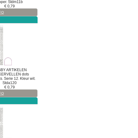
oper. Stdm11b
€
0,79
FO
BY ARTIKELEN
KERVELLEN
dots
. Serie 12. Kleur wit.
Stda120
€
0,79
FO