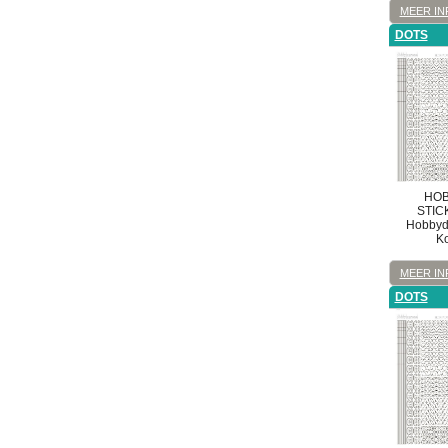
MEER IN
DOTS
HOB
STIC
Hobbydo
K
MEER IN
DOTS