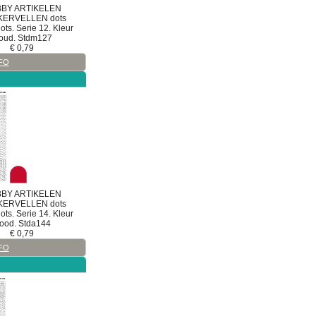
BY ARTIKELEN
KERVELLEN
dots
ts. Serie 12. Kleur
oud. Stdm127
€
0,79
FO
BY ARTIKELEN
KERVELLEN
dots
ts. Serie 14. Kleur
ood. Stda144
€
0,79
FO