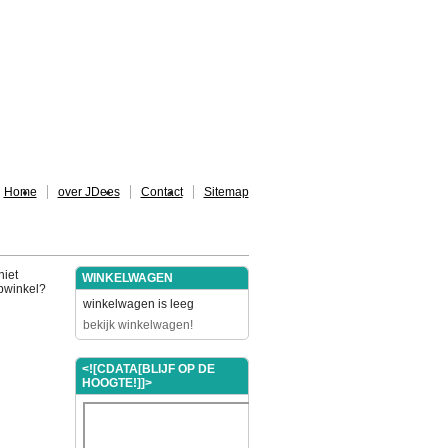
Home
over JDees
Contact
Sitemap
niet
WINKELWAGEN
ebwinkel?
winkelwagen is leeg
bekijk winkelwagen!
<![CDATA[BLIJF OP DE
HOOGTE!]]>