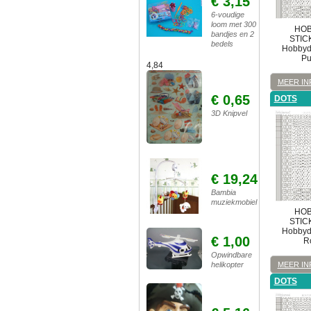
€ 3,15
6-voudige
loom met 300
HOB
bandjes en 2
STIC
bedels
Hobbydo
Pu
4,84
MEER IN
€ 0,65
DOTS
3D Knipvel
€ 19,24
Bambia
muziekmobiel
HOB
STIC
Hobbydo
€ 1,00
R
Opwindbare
helikopter
MEER IN
DOTS