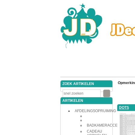
Opmerkin
ZOEK ARTIKELEN
ARTIKELEN
DOTS
AFDELINGSOPRUIMING
BADKAMERACCESSOIRES
CADEAU