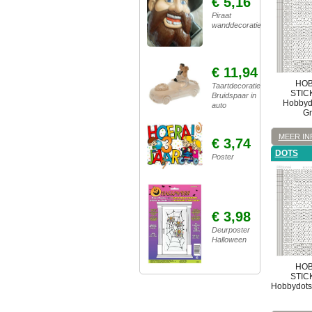
€ 5,16
Piraat
wanddecoratie
€ 11,94
HOB
Taartdecoratie
STIC
Bruidspaar in
Hobbydo
auto
Gr
MEER IN
€ 3,74
DOTS
Poster
€ 3,98
Deurposter
Halloween
HOB
STIC
Hobbydots. 