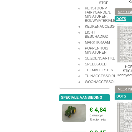
K
STOF
KERSTDORP,
MEER IN
FAIRYGARDEN,
MINIATUREN,
DOTS
BOUWMATERIALEN
KEUKENACCESSOIRES
LICHT
BESCHADIGD
MARKTKRAAM
POPPENHUIS
MINIATUREN
SEIZOENSARTIKELEN
SPEELGOED
HOB
THEMAFEESTEN
STIC
Hobbydots
TUINACCESSOIRES
WOONACCESSOIRES
MEER IN
DOTS
SPECIALE AANBIEDING
€ 4,84
Eierdopje
Tractor één