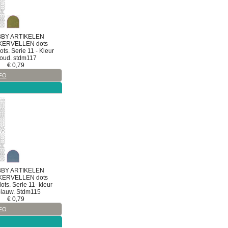
BY ARTIKELEN
KERVELLEN
dots
ts. Serie 11 - Kleur
oud. stdm117
€
0,79
FO
BY ARTIKELEN
KERVELLEN
dots
ts. Serie 11- kleur
blauw. Stdm115
€
0,79
FO