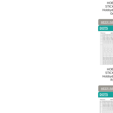
HOB
STIC
Hobbydo
G
MEER IN
DOTS
HOB
STIC
Hobbydo
R
MEER IN
DOTS