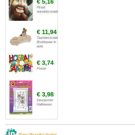
€ 5,16
Piraat
wanddecoratie
€ 11,94
Taartdecoratie
Bruidspaar in
auto
€ 3,74
Poster
€ 3,98
Deurposter
Halloween