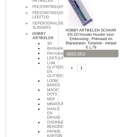
ARTIKELEN
FEESTARTIKELEN
FEESTARTIKELEN
LEEFTIJD
GEPERSONALISEERDE
SLINGERS
HOBBY ARTIKELEN
SCHAAR
HOBBY
EN ZO
Houder
Houder voor:
ARTIKELEN
Embossing-, Priknaald en
filigraanpen. Turqoise - metaal
3D
€
1,79
Borduurkaarten
Decoupage
MEER INFO
LEKTUUR
LIJM,
GLITTERLIJM
1
EN
GLITTERS
LOOM
BANDS
MAGIC
DOTS
MDF
MINIATUREN
NAALD
EN
DRAAD
OVERIGE
BENODIGDHEDEN
PAPIER,
KARTON