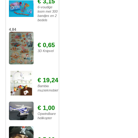
€ 3,15
6-voudige
loom met 300
bandjes en 2
bedels
4,84
€ 0,65
3D Knipvel
€ 19,24
Bambia
muziekmobiel
€ 1,00
Opwindbare
helikopter