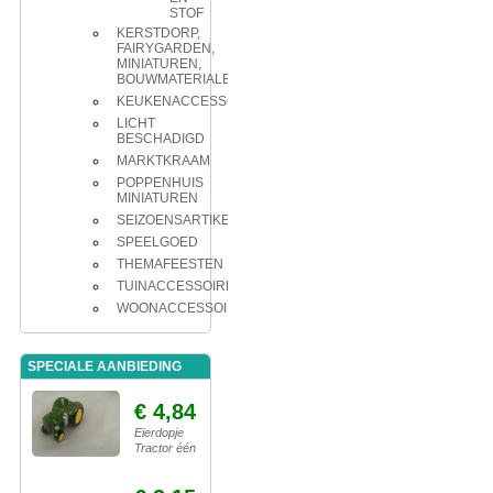
STOF
KERSTDORP,
FAIRYGARDEN,
MINIATUREN,
BOUWMATERIALEN
KEUKENACCESSOIRES
LICHT
BESCHADIGD
MARKTKRAAM
POPPENHUIS
MINIATUREN
SEIZOENSARTIKELEN
SPEELGOED
THEMAFEESTEN
TUINACCESSOIRES
WOONACCESSOIRES
SPECIALE AANBIEDING
€ 4,84
Eierdopje
Tractor één