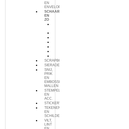
EN
ENVELOPPEN
SCHAAR
EN
ZO
Embossing
naald
Houder
Prikmat
Priknaald
prikpen
schaar
snijmat
SCRAPBOOK
SIERADEN
SNIJ,
PRIK
EN
EMBOSSING
MALLEN
STEMPELS
EN
ACC.
STICKERVELLEN
TEKENEN
EN
SCHILDEREN
VILT,
LINT
EN