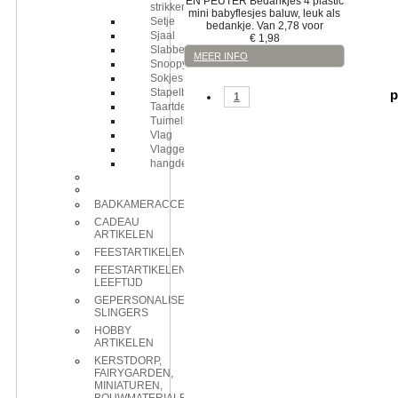
EN PEUTER
Bedankjes
4 plastic
strikken
mini babyflesjes baluw, leuk als
Setje
bedankje. Van 2,78 voor
Sjaal
€
1,98
Slabbetje
MEER INFO
Snoopy
Sokjes
Stapelbekers
p
1
Taartdecoratie
Tuimelbeker
Vlag
Vlaggenlijn
hangdecoratie
BADKAMERACCESSOIRES
CADEAU
ARTIKELEN
FEESTARTIKELEN
FEESTARTIKELEN
LEEFTIJD
GEPERSONALISEERDE
SLINGERS
HOBBY
ARTIKELEN
KERSTDORP,
FAIRYGARDEN,
MINIATUREN,