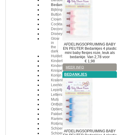
Bambia
Bedankjes
Bijtring
Button
Clown
Cocktailprikkers
Decoratie
Disney
Glow
in
AFDELINGSOPRUIMING
BABY
the
EN PEUTER
Bedankjes
4 plastic
dark
mini baby flesjes roze, leuk als
Huldebord
bedankje. Van 2,78 voor
Kinderbestek
€
1,98
Kinderschort
MEER INFO
Knisperdoekjes
BEDANKJES
Konijn
Kralenbaan
Leerklok
Lepeltje
Letterslinger
Muts
Ontbijtset
Opbergbox
Pakket
Rammelaar
Rotorspiraal
Schoentjes
AFDELINGSOPRUIMING
BABY
Schoenveters