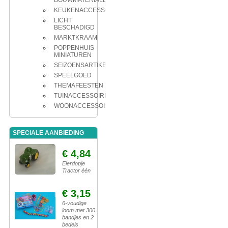
BOUWMATERIALEN
KEUKENACCESSOIRES
LICHT
BESCHADIGD
MARKTKRAAM
POPPENHUIS
MINIATUREN
SEIZOENSARTIKELEN
SPEELGOED
THEMAFEESTEN
TUINACCESSOIRES
WOONACCESSOIRES
SPECIALE AANBIEDING
€ 4,84
Eierdopje
Tractor één
€ 3,15
6-voudige
loom met 300
bandjes en 2
bedels