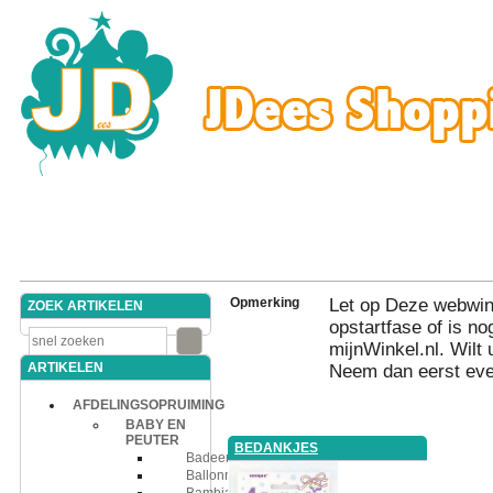
Opmerking
Let op Deze webwink
ZOEK ARTIKELEN
opstartfase of is nog
mijnWinkel.nl. Wilt 
ARTIKELEN
Neem dan eerst eve
AFDELINGSOPRUIMING
BABY EN
PEUTER
BEDANKJES
Badeend
Ballonnen