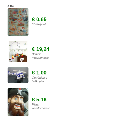
4,84
€ 0,65
3D Knipvel
€ 19,24
Bambia
muziekmobiel
€ 1,00
Opwindbare
helikopter
€ 5,16
Piraat
wanddecoratie