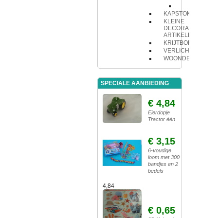
Wilg
KAPSTOK
KLEINE
DECORATIE
ARTIKELEN
KRIJTBORD
VERLICHTING
WOONDECORATIE
SPECIALE AANBIEDING
€ 4,84
Eierdopje
Tractor één
€ 3,15
6-voudige
loom met 300
bandjes en 2
bedels
4,84
€ 0,65