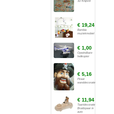
3D Knipvel
€ 19,24
Bambia
muziekmobiel
€ 1,00
Opwindbare
helikopter
€ 5,16
Piraat
wanddecoratie
€ 11,94
Taartdecoratie
Bruidspaar in
auto