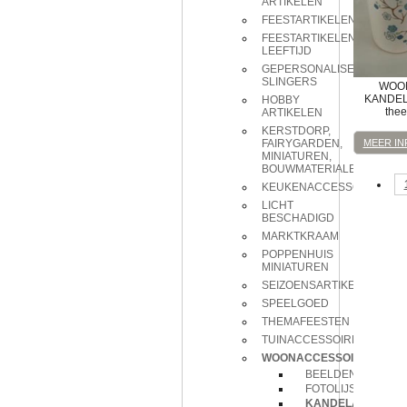
ARTIKELEN
FEESTARTIKELEN
FEESTARTIKELEN
LEEFTIJD
GEPERSONALISEERDE
SLINGERS
WOO
KANDE
HOBBY
thee
ARTIKELEN
KERSTDORP,
FAIRYGARDEN,
MEER IN
MINIATUREN,
BOUWMATERIALEN
KEUKENACCESSOIRES
LICHT
BESCHADIGD
MARKTKRAAM
POPPENHUIS
MINIATUREN
SEIZOENSARTIKELEN
SPEELGOED
THEMAFEESTEN
TUINACCESSOIRES
WOONACCESSOIRES
BEELDEN
FOTOLIJSTJES
KANDELAAR