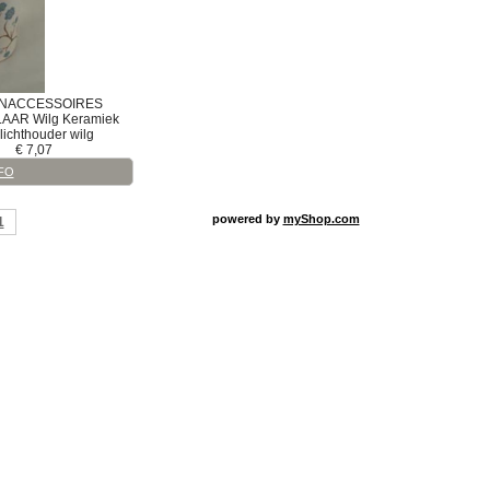
NACCESSOIRES
LAAR
Wilg
Keramiek
lichthouder wilg
€
7,07
FO
powered by
myShop.com
1