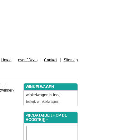
Home
over JDees
Contact
Sitemap
niet
WINKELWAGEN
ebwinkel?
winkelwagen is leeg
bekijk winkelwagen!
<![CDATA[BLIJF OP DE
HOOGTE!]]>