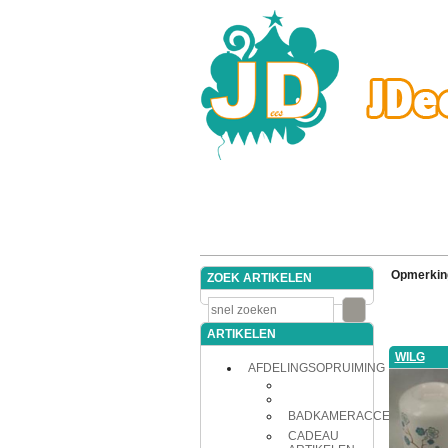
Opmerkin
ZOEK ARTIKELEN
ARTIKELEN
WILG
AFDELINGSOPRUIMING
BADKAMERACCESSOIRES
CADEAU