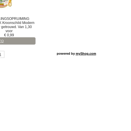
LINGSOPRUIMING
K
Kroonschild
Modern
r getrouwd. Van 1,30
voor
€
0,99
FO
powered by
myShop.com
1