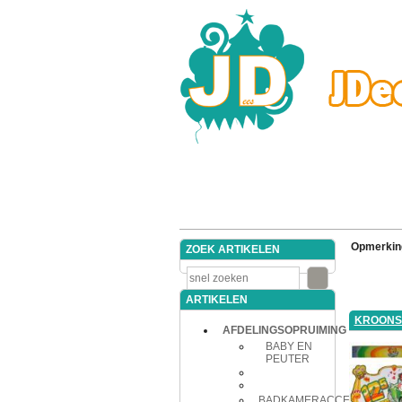
Opmerkin
ZOEK ARTIKELEN
ARTIKELEN
KROONS
AFDELINGSOPRUIMING
BABY EN
PEUTER
BADKAMERACCESSOIRES