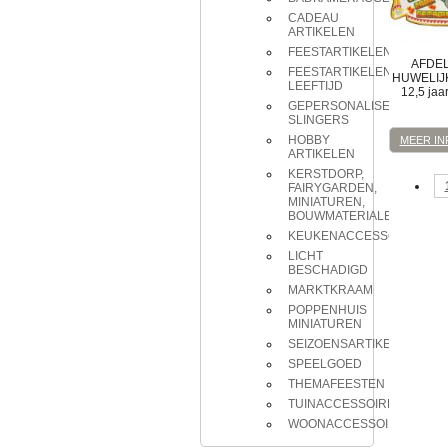
CADEAU
ARTIKELEN
FEESTARTIKELEN
AFDE
FEESTARTIKELEN
HUWELIJ
LEEFTIJD
12,5 jaa
GEPERSONALISEERDE
SLINGERS
HOBBY
MEER IN
ARTIKELEN
KERSTDORP,
FAIRYGARDEN,
MINIATUREN,
BOUWMATERIALEN
KEUKENACCESSOIRES
LICHT
BESCHADIGD
MARKTKRAAM
POPPENHUIS
MINIATUREN
SEIZOENSARTIKELEN
SPEELGOED
THEMAFEESTEN
TUINACCESSOIRES
WOONACCESSOIRES