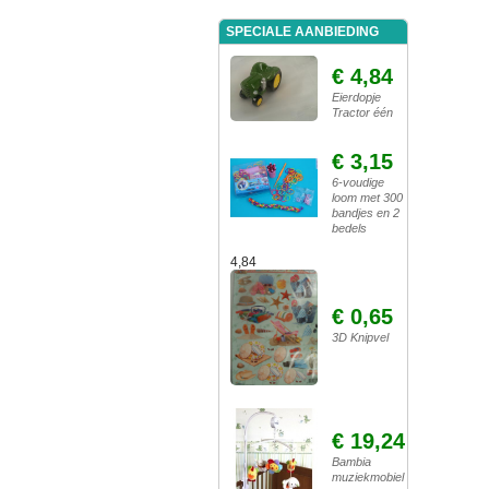
SPECIALE AANBIEDING
€ 4,84
Eierdopje
Tractor één
€ 3,15
6-voudige
loom met 300
bandjes en 2
bedels
4,84
€ 0,65
3D Knipvel
€ 19,24
Bambia
muziekmobiel