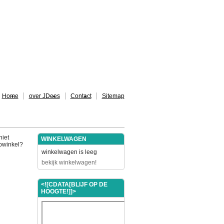
Home
over JDees
Contact
Sitemap
niet
WINKELWAGEN
ebwinkel?
winkelwagen is leeg
bekijk winkelwagen!
<![CDATA[BLIJF OP DE
HOOGTE!]]>