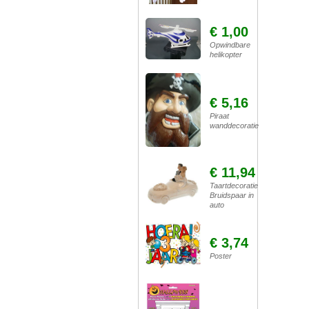
€ 1,00
Opwindbare
helikopter
€ 5,16
Piraat
wanddecoratie
€ 11,94
Taartdecoratie
Bruidspaar in
auto
€ 3,74
Poster