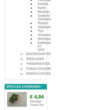
Herenzaken
Keuken
Kunst
Meubels
Oosterse
miniaturen
Poppen
Slaapkamer
Tuin
Vrouwenzaken
Woonkamer
badkamer
en
toilet
SEIZOENSARTIKELEN
SPEELGOED
THEMAFEESTEN
TUINACCESSOIRES
WOONACCESSOIRES
SPECIALE AANBIEDING
€ 4,84
Eierdopje
Tractor één