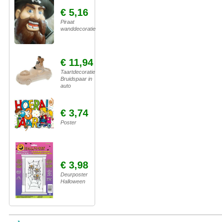
€ 5,16
Piraat
wanddecoratie
€ 11,94
Taartdecoratie
Bruidspaar in
auto
€ 3,74
Poster
€ 3,98
Deurposter
Halloween