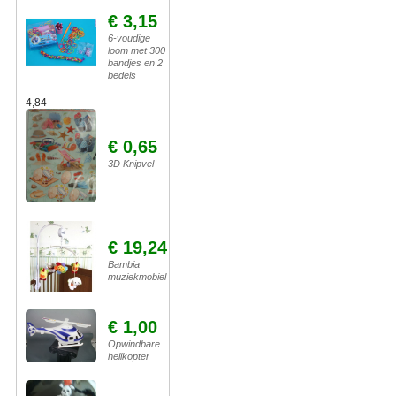
€ 3,15
6-voudige
loom met 300
bandjes en 2
bedels
4,84
€ 0,65
3D Knipvel
€ 19,24
Bambia
muziekmobiel
€ 1,00
Opwindbare
helikopter