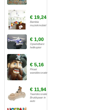
€ 19,24
Bambia
muziekmobiel
€ 1,00
Opwindbare
helikopter
€ 5,16
Piraat
wanddecoratie
€ 11,94
Taartdecoratie
Bruidspaar in
auto