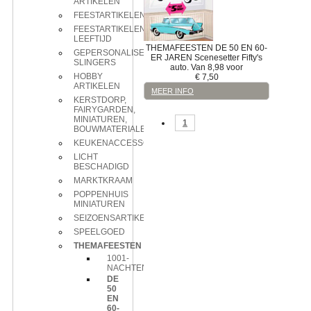
ARTIKELEN
FEESTARTIKELEN
FEESTARTIKELEN
LEEFTIJD
THEMAFEESTEN
DE 50 EN 60-
GEPERSONALISEERDE
ER JAREN
Scenesetter
Fifty's
SLINGERS
auto. Van 8,98 voor
HOBBY
€
7,50
ARTIKELEN
MEER INFO
KERSTDORP,
FAIRYGARDEN,
MINIATUREN,
1
BOUWMATERIALEN
KEUKENACCESSOIRES
LICHT
BESCHADIGD
MARKTKRAAM
POPPENHUIS
MINIATUREN
SEIZOENSARTIKELEN
SPEELGOED
THEMAFEESTEN
1001-
NACHTEN
DE
50
EN
60-