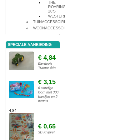
THE
ROARING
20'S
WESTERN
TUINACCESSOIRES
WOONACCESSOIRES
SPECIALE AANBIEDING
€ 4,84
Eierdopje
Tractor één
€ 3,15
6-voudige
loom met 300
bandjes en 2
bedels
4,84
€ 0,65
3D Knipvel