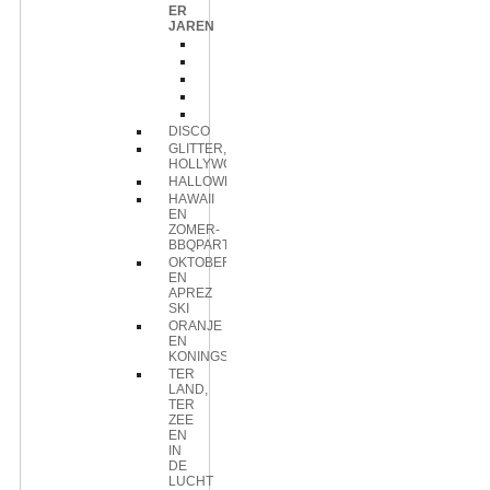
ER
JAREN
Accessoires
Cocktailprikkers
Hangdecoratie
Kleding
Scenesetter
DISCO
GLITTER,GLAMOUR,
HOLLYWOOD
HALLOWEEN
HAWAII
EN
ZOMER-
BBQPARTY
OKTOBERFEEST
EN
APREZ
SKI
ORANJE
EN
KONINGSDAG
TER
LAND,
TER
ZEE
EN
IN
DE
LUCHT