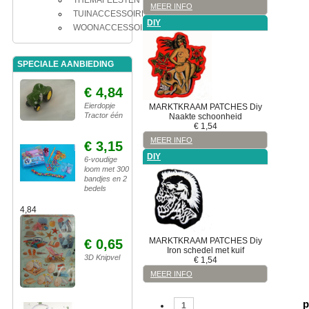
THEMAFEESTEN
MEER INFO
TUINACCESSOIRES
DIY
WOONACCESSOIRES
SPECIALE AANBIEDING
€ 4,84
Eierdopje
MARKTKRAAM
PATCHES
Diy
Tractor één
Naakte schoonheid
€
1,54
MEER INFO
€ 3,15
DIY
6-voudige
loom met 300
bandjes en 2
bedels
4,84
MARKTKRAAM
PATCHES
Diy
€ 0,65
Iron schedel met kuif
3D Knipvel
€
1,54
MEER INFO
p
1