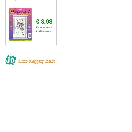
€ 3,98
Deurposter
Halloween