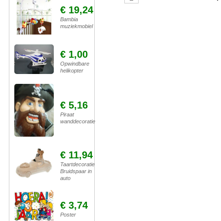
€ 19,24
Bambia
muziekmobiel
€ 1,00
Opwindbare
helikopter
€ 5,16
Piraat
wanddecoratie
€ 11,94
Taartdecoratie
Bruidspaar in
auto
€ 3,74
Poster