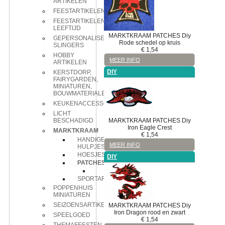
ARTIKELEN
FEESTARTIKELEN
FEESTARTIKELEN
LEEFTIJD
MARKTKRAAM
PATCHES
Diy
GEPERSONALISEERDE
Rode schedel op kruis
SLINGERS
€
1,54
HOBBY
MEER INFO
ARTIKELEN
DIY
KERSTDORP,
FAIRYGARDEN,
MINIATUREN,
BOUWMATERIALEN
KEUKENACCESSOIRES
LICHT
MARKTKRAAM
PATCHES
Diy
BESCHADIGD
Iron Eagle Crest
MARKTKRAAM
€
1,54
HANDIGE
MEER INFO
HULPJES
HOESJES
DIY
PATCHES
Diy
SPORTARTIKELEN
POPPENHUIS
MINIATUREN
SEIZOENSARTIKELEN
MARKTKRAAM
PATCHES
Diy
Iron Dragon rood en zwart
SPEELGOED
€
1,54