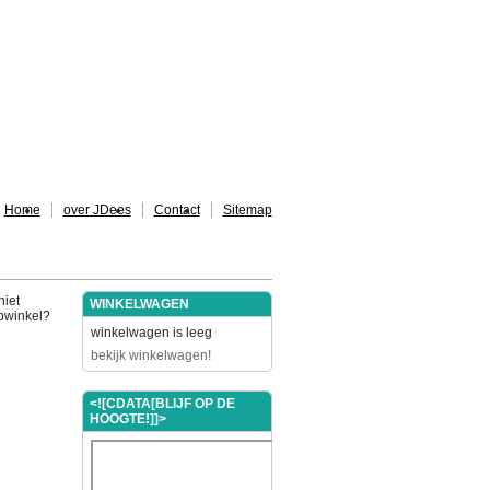
Home
over JDees
Contact
Sitemap
niet
WINKELWAGEN
ebwinkel?
winkelwagen is leeg
bekijk winkelwagen!
<![CDATA[BLIJF OP DE
HOOGTE!]]>