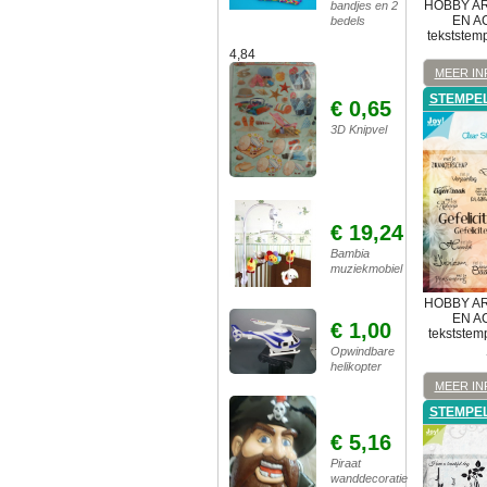
HOBBY A
bandjes en 2
EN A
bedels
tekststem
4,84
MEER IN
STEMPE
€ 0,65
3D Knipvel
€ 19,24
Bambia
muziekmobiel
HOBBY A
EN A
€ 1,00
tekststemp
Opwindbare
helikopter
MEER IN
STEMPE
€ 5,16
Piraat
wanddecoratie