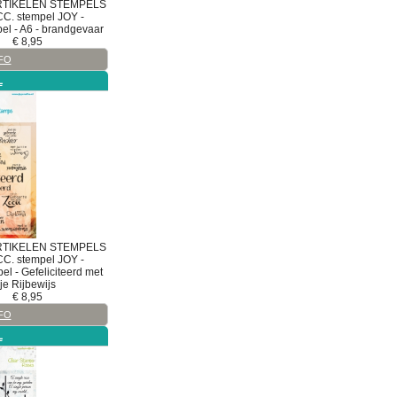
RTIKELEN
STEMPELS
CC.
stempel
JOY -
pel - A6 - brandgevaar
€
8,95
FO
L
RTIKELEN
STEMPELS
CC.
stempel
JOY -
el - Gefeliciteerd met
je Rijbewijs
€
8,95
FO
L