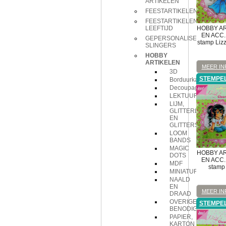
ARTIKELEN
FEESTARTIKELEN
FEESTARTIKELEN
HOBBY A
LEEFTIJD
EN ACC.
GEPERSONALISEERDE
stamp Lizz
SLINGERS
HOBBY
ARTIKELEN
MEER IN
3D
STEMPE
Borduurkaarten
Decoupage
LEKTUUR
LIJM,
GLITTERLIJM
EN
GLITTERS
LOOM
BANDS
MAGIC
HOBBY A
DOTS
EN ACC.
MDF
stamp 
MINIATUREN
NAALD
EN
MEER IN
DRAAD
OVERIGE
STEMPE
BENODIGDHEDEN
PAPIER,
KARTON