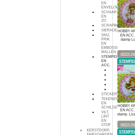
EN
ENVELOPPEN
SCHAAR
EN
ZO
SCRAPBOOK
SIERADEN
HOBBY A
SNIJ,
EN ACC.
PRIK
stamp Li
EN
EMBOSSING
MALLEN
MEER IN
STEMPELS
EN
STEMPE
ACC.
Acrylblok
Lineaal
stempel
stempelink
stempelku
STICKERVELLEN
TEKENEN
EN
HOBBY A
SCHILDEREN
EN ACC.
VILT,
stamp. Liz
LINT
EN
MEER IN
STOF
KERSTDORP,
STEMPE
FAIRYGARDEN,