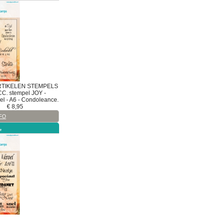
RTIKELEN
STEMPELS
CC.
stempel
JOY -
el - A6 - Condoleance.
€
8,95
FO
L