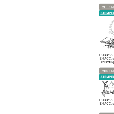
MEER IN
STEMPE
HOBBY A
EN ACC.
s
: kerststu
MEER IN
STEMPE
HOBBY A
EN ACC.