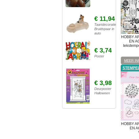
€ 11,94
Taartdecoratie
Bruidspaar in
auto
HOBBY A
EN A
tekstempe
€ 3,74
Poster
MEER IN
STEMPE
€ 3,98
Deurposter
Halloween
HOBBY A
EN A