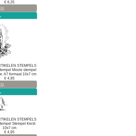
€
8,35
FO
L
RTIKELEN
STEMPELS
tempel
Mooie stempel
kje. A7 formaat 10x7 cm
€
4,95
FO
L
RTIKELEN
STEMPELS
stempel
Stempel Kerst.
10x7 cm
€
4,95