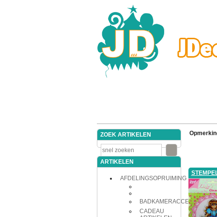
Opmerkin
ZOEK ARTIKELEN
ARTIKELEN
STEMPE
AFDELINGSOPRUIMING
BADKAMERACCESSOIRES
CADEAU