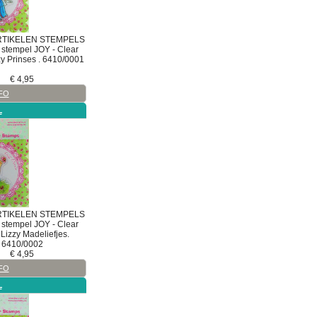
RTIKELEN
STEMPELS
stempel
JOY - Clear
y Prinses . 6410/0001
€
4,95
FO
L
RTIKELEN
STEMPELS
stempel
JOY - Clear
Lizzy Madeliefjes.
6410/0002
€
4,95
FO
L