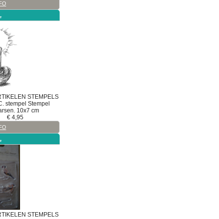
FO
L
RTIKELEN
STEMPELS
C.
stempel
Stempel
arsen. 10x7 cm
€
4,95
FO
L
RTIKELEN
STEMPELS