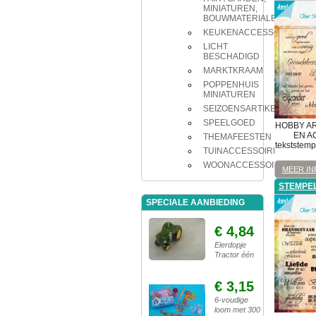
MINIATUREN,
BOUWMATERIALEN
KEUKENACCESSOIRES
LICHT
BESCHADIGD
MARKTKRAAM
POPPENHUIS
MINIATUREN
SEIZOENSARTIKELEN
SPEELGOED
HOBBY A
EN A
THEMAFEESTEN
tekststemp
TUINACCESSOIRES
WOONACCESSOIRES
MEER IN
STEMPE
SPECIALE AANBIEDING
€ 4,84
Eierdopje
Tractor één
€ 3,15
6-voudige
loom met 300