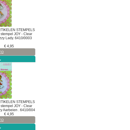
RTIKELEN
STEMPELS
stempel
JOY - Clear
zzy Lady. 6410/0003
€
4,95
FO
L
t
ssen
RTIKELEN
STEMPELS
stempel
JOY - Clear
zy Aarbeien . 6410/004
€
4,95
FO
L