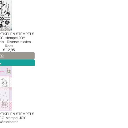
RTIKELEN
STEMPELS
CC.
stempel
JOY -
ls - Diverse teksten .
Roos
€
12,95
FO
L
RTIKELEN
STEMPELS
CC.
stempel
JOY-
Winterberen