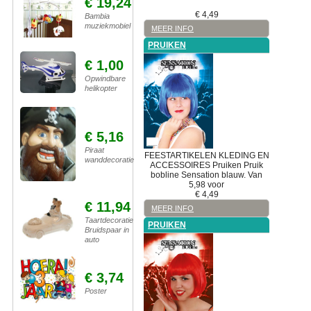
€ 19,24
€
4,49
Bambia
muziekmobiel
MEER INFO
PRUIKEN
€ 1,00
Opwindbare
helikopter
€ 5,16
Piraat
FEESTARTIKELEN
KLEDING EN
wanddecoratie
ACCESSOIRES
Pruiken
Pruik
bobline Sensation blauw. Van
5,98 voor
€
4,49
€ 11,94
MEER INFO
Taartdecoratie
PRUIKEN
Bruidspaar in
auto
€ 3,74
Poster