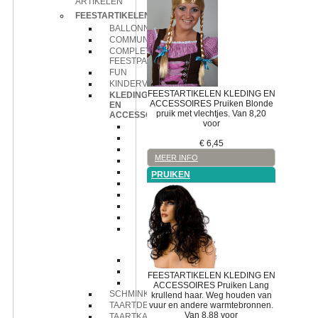
ARTIKELEN
FEESTARTIKELEN
BALLONNENTHEMA
COMMUNIE
COMPLETE
FEESTPAKKETTEN
FUN
KINDERVERJAARDAGTHEMA
FEESTARTIKELEN
KLEDING EN
KLEDING
ACCESSOIRES
Pruiken
Blonde
EN
pruik met vlechtjes. Van 8,20
ACCESSOIRES
voor
Accessoires
Boa's
€
6,45
Bretels
MEER INFO
Brillen
Handschoenen
PRUIKEN
Hoeden
Kleding
Oogmaskers
Pruiken
Stropdassen
en
Strikken
Tas
Tiara's
FEESTARTIKELEN
KLEDING EN
waaiers
ACCESSOIRES
Pruiken
Lang
SCHMINK
krullend haar. Weg houden van
vuur en andere warmtebronnen.
TAARTDECORATIE
Van 8,88 voor
TAARTKAARSJES