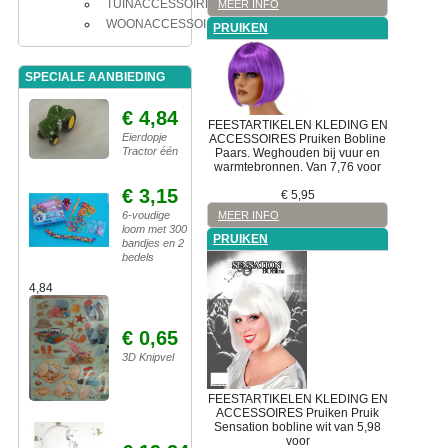
TUINACCESSOIRES
MEER INFO
WOONACCESSOIRES
PRUIKEN
SPECIALE AANBIEDING
€ 4,84
FEESTARTIKELEN
KLEDING EN
Eierdopje
ACCESSOIRES
Pruiken
Bobline
Tractor één
Paars. Weghouden bij vuur en
warmtebronnen. Van 7,76 voor
€ 3,15
€
5,95
MEER INFO
6-voudige
loom met 300
PRUIKEN
bandjes en 2
bedels
4,84
€ 0,65
3D Knipvel
FEESTARTIKELEN
KLEDING EN
ACCESSOIRES
Pruiken
Pruik
Sensation bobline wit van 5,98
voor