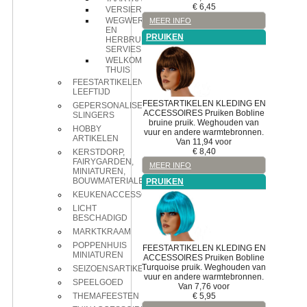
€
6,45
VERSIERINGEN
WEGWERP
MEER INFO
EN
PRUIKEN
HERBRUIKBAAR
SERVIES
WELKOM
THUIS
FEESTARTIKELEN
LEEFTIJD
FEESTARTIKELEN
KLEDING EN
GEPERSONALISEERDE
ACCESSOIRES
Pruiken
Bobline
SLINGERS
bruine pruik. Weghouden van
HOBBY
vuur en andere warmtebronnen.
ARTIKELEN
Van 11,94 voor
€
8,40
KERSTDORP,
FAIRYGARDEN,
MEER INFO
MINIATUREN,
BOUWMATERIALEN
PRUIKEN
KEUKENACCESSOIRES
LICHT
BESCHADIGD
MARKTKRAAM
POPPENHUIS
FEESTARTIKELEN
KLEDING EN
MINIATUREN
ACCESSOIRES
Pruiken
Bobline
Turquoise pruik. Weghouden van
SEIZOENSARTIKELEN
vuur en andere warmtebronnen.
SPEELGOED
Van 7,76 voor
€
5,95
THEMAFEESTEN