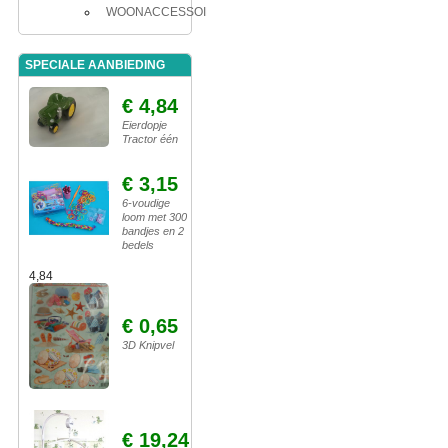
WOONACCESSOIRES
SPECIALE AANBIEDING
€ 4,84
Eierdopje
Tractor één
€ 3,15
6-voudige
loom met 300
bandjes en 2
bedels
4,84
€ 0,65
3D Knipvel
€ 19,24