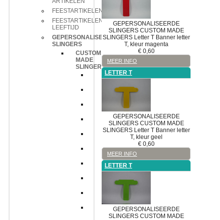
ARTIKELEN
FEESTARTIKELEN
FEESTARTIKELEN
GEPERSONALISEERDE
LEEFTIJD
SLINGERS
CUSTOM MADE
SLINGERS
Letter T
Banner letter
GEPERSONALISEERDE
T, kleur magenta
SLINGERS
€
0,60
CUSTOM
MADE
MEER INFO
SLINGERS
LETTER T
Cijfer
0
Cijfer
1
Cijfer
2
GEPERSONALISEERDE
Cijfer
SLINGERS
CUSTOM MADE
3
SLINGERS
Letter T
Banner letter
Cijfer
T, kleur geel
4
€
0,60
Cijfer
MEER INFO
5
Cijfer
LETTER T
6
Cijfer
7
Cijfer
8
Cijfer
GEPERSONALISEERDE
9
SLINGERS
CUSTOM MADE