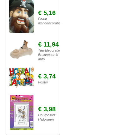
€ 5,16
Piraat
wanddecoratie
€ 11,94
Taartdecoratie
Bruidspaar in
auto
€ 3,74
Poster
€ 3,98
Deurposter
Halloween