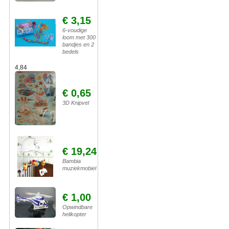
€ 3,15
6-voudige
loom met 300
bandjes en 2
bedels
4,84
€ 0,65
3D Knipvel
€ 19,24
Bambia
muziekmobiel
€ 1,00
Opwindbare
helikopter