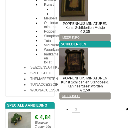
Keuken
Kunst
Beelden
Schilderijen
Meubels
Oosterse
POPPENHUIS MINIATUREN
miniaturen
Kunst
Schilderijen
Meisje
Poppen
€
2,35
Slaapkamer
MEER INFO
Tuin
SCHILDERIJEN
Vrouwenzaken
Woonkamer
badkamer
en
toilet
SEIZOENSARTIKELEN
SPEELGOED
POPPENHUIS MINIATUREN
THEMAFEESTEN
Kunst
Schilderijen
Standbeeld.
TUINACCESSOIRES
Kan neergezet worden
€
2,50
WOONACCESSOIRES
MEER INFO
SPECIALE AANBIEDING
p
1
€ 4,84
Eierdopje
Tractor één