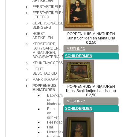
ARTIKELEN
FEESTARTIKELEN
FEESTARTIKELEN
LEEFTIJD
GEPERSONALISEERDE
SLINGERS
HOBBY
POPPENHUIS MINIATUREN
ARTIKELEN
Kunst
Schilderijen
Mona Lisa
€
2,50
KERSTDORP,
FAIRYGARDEN,
MEER INFO
MINIATUREN,
SCHILDERIJEN
BOUWMATERIALEN
KEUKENACCESSOIRES
LICHT
BESCHADIGD
MARKTKRAAM
POPPENHUIS
POPPENHUIS MINIATUREN
MINIATUREN
Kunst
Schilderijen
Landschap
€
2,50
Babykamer
en
MEER INFO
kinderkamer
SCHILDERIJEN
Eten
en
drinken
Feestdagen
Hal
Herenzaken