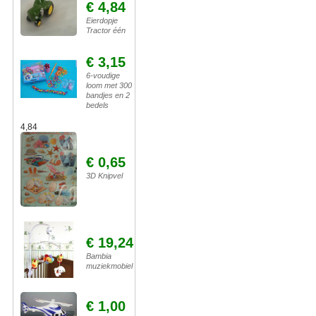
€ 4,84
Eierdopje
Tractor één
€ 3,15
6-voudige
loom met 300
bandjes en 2
bedels
4,84
€ 0,65
3D Knipvel
€ 19,24
Bambia
muziekmobiel
€ 1,00