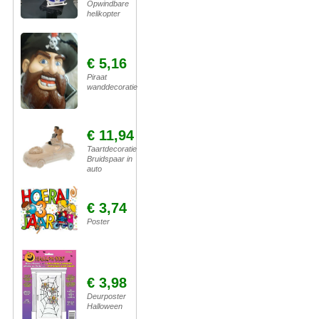
Opwindbare
helikopter
€ 5,16
Piraat
wanddecoratie
€ 11,94
Taartdecoratie
Bruidspaar in
auto
€ 3,74
Poster
€ 3,98
Deurposter
Halloween