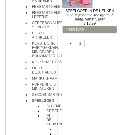
ARTIKELEN
FEESTARTIKELEN
SPEELGOED
IN DE KEUKEN
FEESTARTIKELEN
setje
Mijn eerste kookgerei. 6
LEEFTIJD
delig. Vanaf 5 jaar
GEPERSONALISEERDE
€
10,99
SLINGERS
MEER INFO
HOBBY
ARTIKELEN
1
KERSTDORP,
FAIRYGARDEN,
MINIATUREN,
BOUWMATERIALEN
KEUKENACCESSOIRES
LICHT
BESCHADIGD
MARKTKRAAM
POPPENHUIS
MINIATUREN
SEIZOENSARTIKELEN
SPEELGOED
ALGEMEEN
CREATIEF
IN
DE
KEUKEN
servies
setje