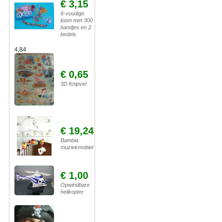
€ 3,15
6-voudige
loom met 300
bandjes en 2
bedels
4,84
€ 0,65
3D Knipvel
€ 19,24
Bambia
muziekmobiel
€ 1,00
Opwindbare
helikopter