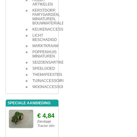
HOBBY
ARTIKELEN
KERSTDORP,
FAIRYGARDEN,
MINIATUREN,
BOUWMATERIALEN
KEUKENACCESSOIRES
LICHT
BESCHADIGD
MARKTKRAAM
POPPENHUIS
MINIATUREN
SEIZOENSARTIKELEN
SPEELGOED
THEMAFEESTEN
TUINACCESSOIRES
WOONACCESSOIRES
SPECIALE AANBIEDING
€ 4,84
Eierdopje
Tractor één