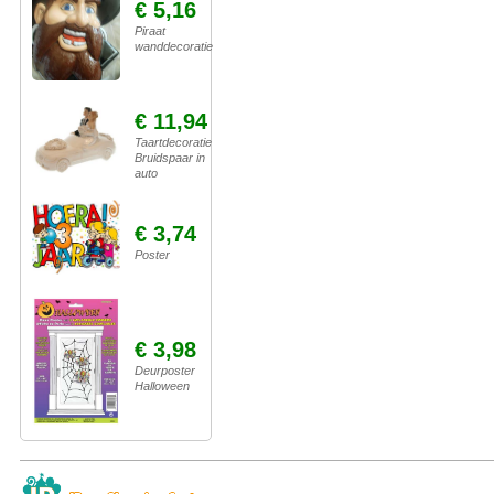
€ 5,16
Piraat
wanddecoratie
€ 11,94
Taartdecoratie
Bruidspaar in
auto
€ 3,74
Poster
€ 3,98
Deurposter
Halloween