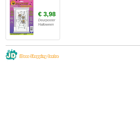
€ 3,98
Deurposter
Halloween