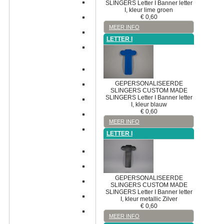
Figuur
SLINGERS
Letter I
Banner letter
&
I, kleur lime groen
€
0,60
Figuur
-
MEER INFO
Figuur
LETTER I
Ballonnen
Figuur
Blauwe
voetjes
Figuur
Bumba
GEPERSONALISEERDE
Figuur
SLINGERS
CUSTOM MADE
Foto
SLINGERS
Letter I
Banner letter
Figuur
I, kleur blauw
Hart
€
0,60
Figuur
Ooievaar
MEER INFO
Figuur
LETTER I
Roze
voetjes
Figuur
Ster
Figuur
Taart
GEPERSONALISEERDE
Figuur
SLINGERS
CUSTOM MADE
Tweeling
SLINGERS
Letter I
Banner letter
Figuur
I, kleur metallic Zilver
Vlinder
€
0,60
Figuur
MEER INFO
Voetbal