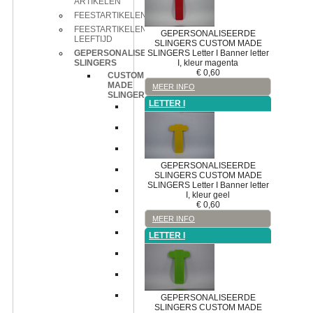
ARTIKELEN
FEESTARTIKELEN
FEESTARTIKELEN
GEPERSONALISEERDE
LEEFTIJD
SLINGERS
CUSTOM MADE
SLINGERS
Letter I
Banner letter
GEPERSONALISEERDE
I, kleur magenta
SLINGERS
€
0,60
CUSTOM
MADE
MEER INFO
SLINGERS
LETTER I
Cijfer
0
Cijfer
1
Cijfer
2
GEPERSONALISEERDE
Cijfer
SLINGERS
CUSTOM MADE
3
SLINGERS
Letter I
Banner letter
Cijfer
I, kleur geel
4
€
0,60
Cijfer
MEER INFO
5
Cijfer
LETTER I
6
Cijfer
7
Cijfer
8
Cijfer
GEPERSONALISEERDE
9
SLINGERS
CUSTOM MADE