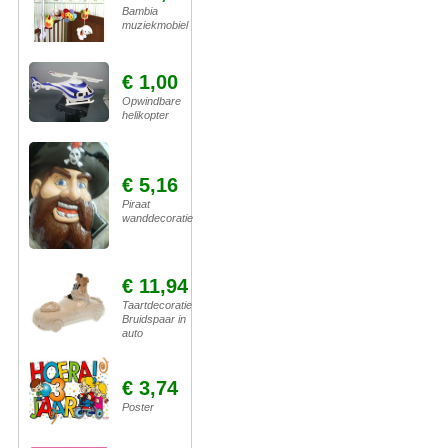
Bambia
muziekmobiel
€ 1,00
Opwindbare
helikopter
€ 5,16
Piraat
wanddecoratie
€ 11,94
Taartdecoratie
Bruidspaar in
auto
€ 3,74
Poster