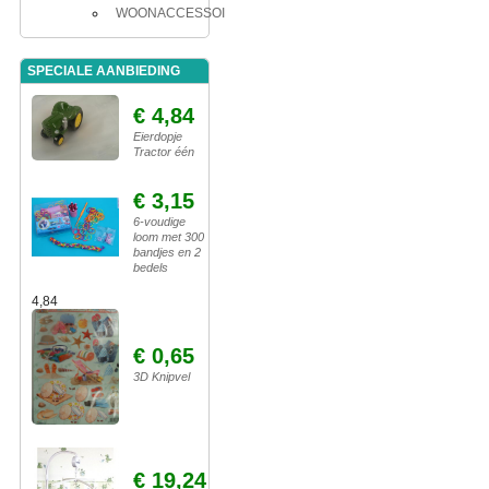
WOONACCESSOIRES
SPECIALE AANBIEDING
€ 4,84
Eierdopje
Tractor één
€ 3,15
6-voudige
loom met 300
bandjes en 2
bedels
4,84
€ 0,65
3D Knipvel
€ 19,24