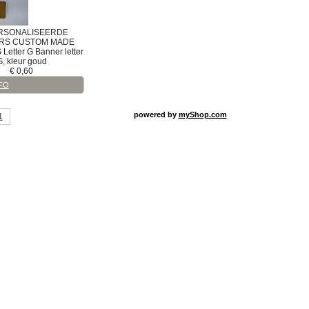
RSONALISEERDE
RS
CUSTOM MADE
S
Letter G
Banner letter
G, kleur goud
€
0,60
FO
powered by
myShop.com
1