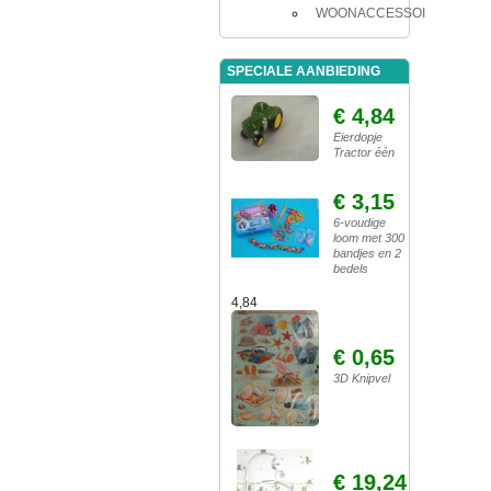
WOONACCESSOIRES
SPECIALE AANBIEDING
€ 4,84
Eierdopje
Tractor één
€ 3,15
6-voudige
loom met 300
bandjes en 2
bedels
4,84
€ 0,65
3D Knipvel
€ 19,24