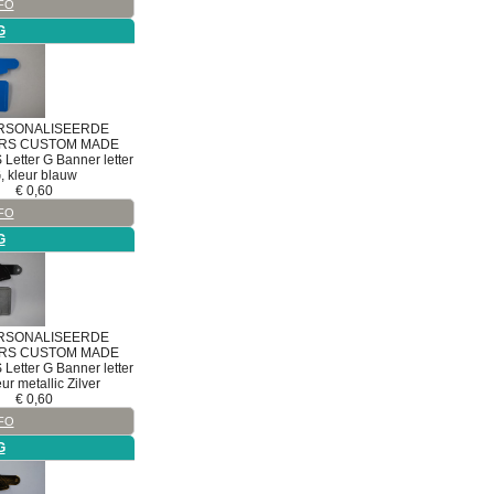
FO
G
RSONALISEERDE
RS
CUSTOM MADE
S
Letter G
Banner letter
, kleur blauw
€
0,60
FO
G
RSONALISEERDE
RS
CUSTOM MADE
S
Letter G
Banner letter
eur metallic Zilver
€
0,60
FO
G