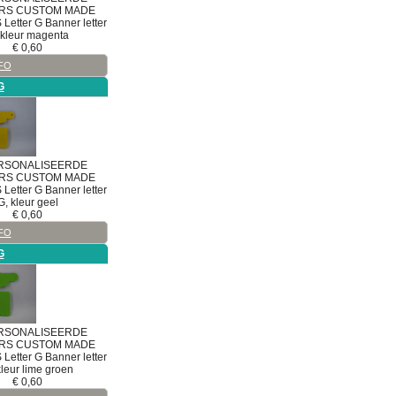
RS
CUSTOM MADE
S
Letter G
Banner letter
 kleur magenta
€
0,60
FO
G
RSONALISEERDE
RS
CUSTOM MADE
S
Letter G
Banner letter
G, kleur geel
€
0,60
FO
G
RSONALISEERDE
RS
CUSTOM MADE
S
Letter G
Banner letter
kleur lime groen
€
0,60