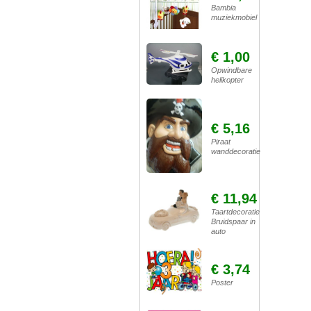
Bambia
muziekmobiel
€ 1,00
Opwindbare
helikopter
€ 5,16
Piraat
wanddecoratie
€ 11,94
Taartdecoratie
Bruidspaar in
auto
€ 3,74
Poster