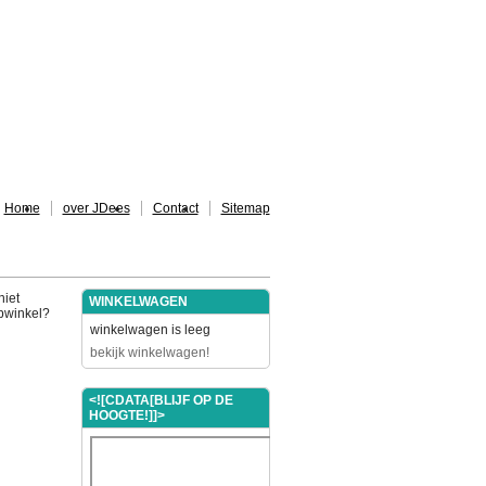
Home
over JDees
Contact
Sitemap
niet
WINKELWAGEN
ebwinkel?
winkelwagen is leeg
bekijk winkelwagen!
<![CDATA[BLIJF OP DE
HOOGTE!]]>