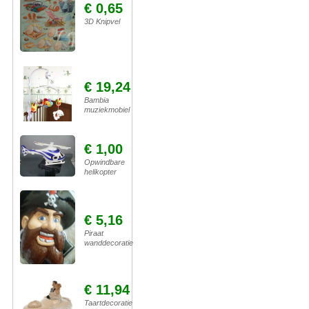
€ 0,65
3D Knipvel
€ 19,24
Bambia
muziekmobiel
€ 1,00
Opwindbare
helikopter
€ 5,16
Piraat
wanddecoratie
€ 11,94
Taartdecoratie