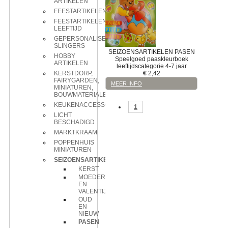
ARTIKELEN
FEESTARTIKELEN
FEESTARTIKELEN
LEEFTIJD
GEPERSONALISEERDE
SLINGERS
SEIZOENSARTIKELEN
PASEN
HOBBY
Speelgoed
paaskleurboek
ARTIKELEN
leeftijdscategorie 4-7 jaar
€
2,42
KERSTDORP,
FAIRYGARDEN,
MEER INFO
MINIATUREN,
BOUWMATERIALEN
KEUKENACCESSOIRES
1
LICHT
BESCHADIGD
MARKTKRAAM
POPPENHUIS
MINIATUREN
SEIZOENSARTIKELEN
KERST
MOEDERDAG
EN
VALENTIJN
OUD
EN
NIEUW
PASEN