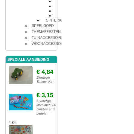
Decoratie
Speelgoed
Tafeldecoratie
Tafelkleed
SINTERKLAAS
SPEELGOED
THEMAFEESTEN
TUINACCESSOIRES
WOONACCESSOIRES
SPECIALE AANBIEDING
€ 4,84
Eierdopje
Tractor één
€ 3,15
6-voudige
loom met 300
bandjes en 2
bedels
4,84