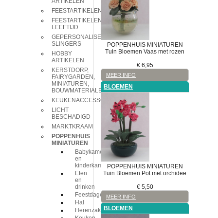
ARTIKELEN
FEESTARTIKELEN
FEESTARTIKELEN
LEEFTIJD
GEPERSONALISEERDE
SLINGERS
POPPENHUIS MINIATUREN
Tuin
Bloemen
Vaas met rozen
HOBBY
ARTIKELEN
€
6,95
KERSTDORP,
MEER INFO
FAIRYGARDEN,
MINIATUREN,
BLOEMEN
BOUWMATERIALEN
KEUKENACCESSOIRES
LICHT
BESCHADIGD
MARKTKRAAM
POPPENHUIS
MINIATUREN
Babykamer
en
kinderkamer
POPPENHUIS MINIATUREN
Tuin
Bloemen
Pot met orchidee
Eten
en
€
5,50
drinken
Feestdagen
MEER INFO
Hal
BLOEMEN
Herenzaken