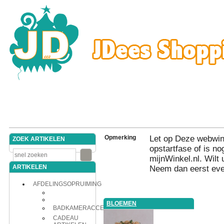
Opmerking
Let op Deze webwink
ZOEK ARTIKELEN
opstartfase of is nog
mijnWinkel.nl. Wilt 
ARTIKELEN
Neem dan eerst eve
AFDELINGSOPRUIMING
BLOEMEN
BADKAMERACCESSOIRES
CADEAU