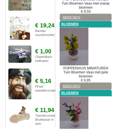
Tuin
Bloemen
Vaas met oranje
bloemen
€
8,50
MEER INFO
€ 19,24
BLOEMEN
Bambia
muziekmobiel
€ 1,00
Opwindbare
helikopter
POPPENHUIS MINIATUREN
Tuin
Bloemen
Vaas met gele
bloemen
€ 5,16
€
6,95
MEER INFO
Piraat
wanddecoratie
BLOEMEN
€ 11,94
Taartdecoratie
Bruidspaar in
auto