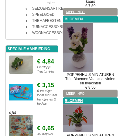
kaars
toilet
€
7,50
SEIZOENSARTIKELEN
MEER INFO
SPEELGOED
BLOEMEN
THEMAFEESTEN
TUINACCESSOIRES
WOONACCESSOIRES
SPECIALE AANBIEDING
€ 4,84
Eierdopje
Tractor één
POPPENHUIS MINIATUREN
Tuin
Bloemen
Vaas met violen
en hyacinten
€ 3,15
€
8,50
6-voudige
MEER INFO
loom met 300
bandjes en 2
BLOEMEN
bedels
4,84
€ 0,65
3D Knipvel
POPPENHUIS MINIATUREN