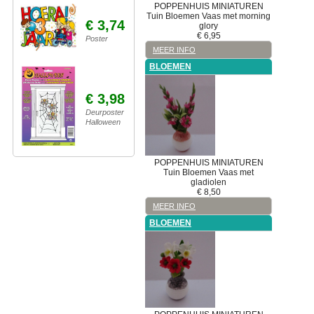
POPPENHUIS MINIATUREN
Tuin
Bloemen
Vaas met morning
€ 3,74
glory
€
6,95
Poster
MEER INFO
BLOEMEN
€ 3,98
Deurposter
Halloween
POPPENHUIS MINIATUREN
Tuin
Bloemen
Vaas met
gladiolen
€
8,50
MEER INFO
BLOEMEN