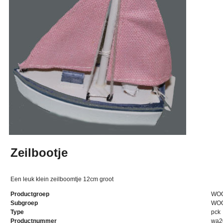
Zeilbootje
Een leuk klein zeilboomtje 12cm groot
Productgroep
WO
Subgroep
WO
Type
pck
Productnummer
wa2