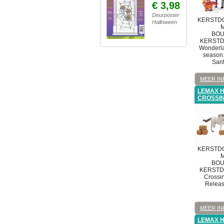
€ 3,98
Deurposter
KERSTDO
Halloween
M
BOU
KERST
Wonderl
season.
San
MEER IN
LEMAX 
CROSSI
KERSTDO
M
BOU
KERST
Crossi
Releas
MEER IN
LEMAX 