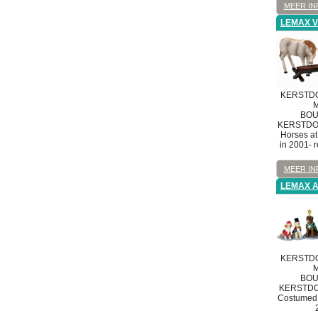
MEER IN
LEMAX V
KERSTDO
M
BOU
KERSTD
Horses at
in 2001- r
MEER IN
LEMAX 
KERSTDO
M
BOU
KERSTD
Costumed 