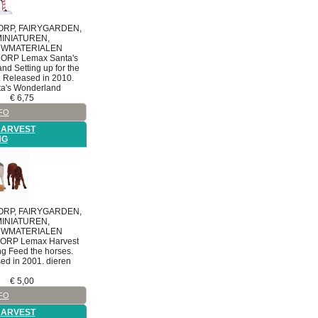
RP, FAIRYGARDEN,
INIATUREN,
WMATERIALEN
DORP
Lemax Santa's
and
Setting up for the
 Released in 2010.
ta's Wonderland
€
6,75
FO
HARVEST
NG
RP, FAIRYGARDEN,
INIATUREN,
WMATERIALEN
DORP
Lemax Harvest
ng
Feed the horses.
ed in 2001. dieren
€
5,00
FO
HARVEST