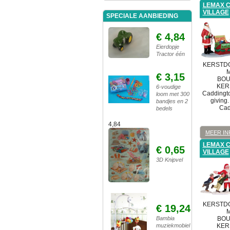
LEMAX 
VILLAGE
SPECIALE AANBIEDING
€ 4,84
Eierdopje
Tractor één
KERSTDO
M
€ 3,15
BOU
KER
6-voudige
Caddingto
loom met 300
giving
bandjes en 2
Cad
bedels
4,84
MEER IN
LEMAX 
€ 0,65
VILLAGE
3D Knipvel
KERSTDO
€ 19,24
M
Bambia
BOU
muziekmobiel
KER