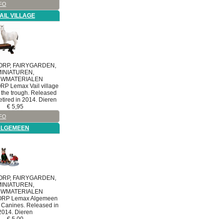
FO
AIL VILLAGE
RP, FAIRYGARDEN,
INIATUREN,
WMATERIALEN
ORP
Lemax Vail village
 the trough. Released
etired in 2014. Dieren
€
5,95
FO
ALGEMEEN
RP, FAIRYGARDEN,
INIATUREN,
WMATERIALEN
ORP
Lemax Algemeen
Canines. Released in
2014. Dieren
€
5,00