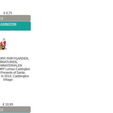
on
€
6,75
FO
CADINGTON
nd
RP, FAIRYGARDEN,
INIATUREN,
WMATERIALEN
ORP
Lemax Cadington
Presents of Santa.
 in 2014. Caddington
Village
€
10,95
FO