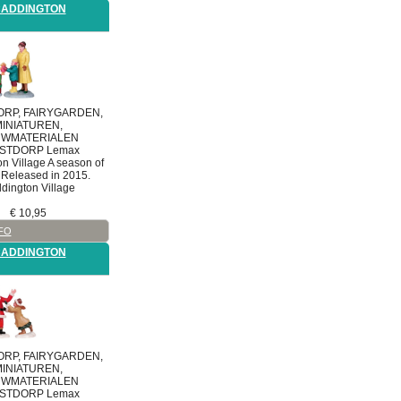
CADDINGTON
RP, FAIRYGARDEN,
INIATUREN,
WMATERIALEN
STDORP
Lemax
n Village
A season of
. Released in 2015.
dington Village
€
10,95
FO
CADDINGTON
RP, FAIRYGARDEN,
INIATUREN,
WMATERIALEN
STDORP
Lemax