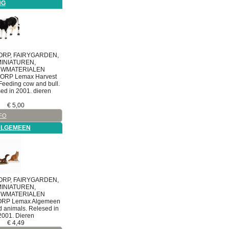
NG
RP, FAIRYGARDEN,
INIATUREN,
WMATERIALEN
DORP
Lemax Harvest
Feeding cow and bull.
ed in 2001. dieren
€
5,00
FO
ALGEMEEN
RP, FAIRYGARDEN,
INIATUREN,
WMATERIALEN
ORP
Lemax Algemeen
 animals. Relesed in
2001. Dieren
€
4,49