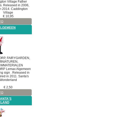
gton Village
Father
s. Released in 2006,
 in 2014. Caddington
Village
€
10,95
FO
ALGEMEEN
RP, FAIRYGARDEN,
INIATUREN,
WMATERIALEN
ORP
Lemax Algemeen
ing sign . Released in
ired in 2011. Santa's
Wonderland
€
2,50
FO
ANTA'S
LAND