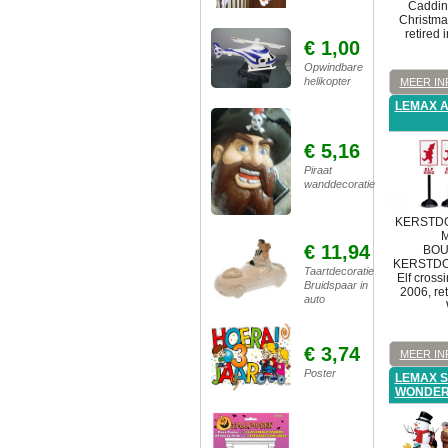
Caddin
Christma
retired
€ 1,00
Opwindbare
helikopter
MEER IN
LEMAX 
€ 5,16
Piraat
wanddecoratie
KERSTDO
M
€ 11,94
BOU
KERSTD
Taartdecoratie
Elf cross
Bruidspaar in
2006, ret
auto
€ 3,74
MEER IN
Poster
LEMAX S
WONDER