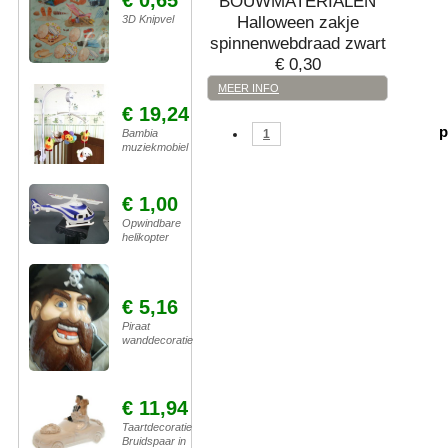
BOUWMATERIALEN
Halloween
zakje
3D Knipvel
spinnenwebdraad zwart
€
0,30
MEER INFO
€ 19,24
p
Bambia
1
muziekmobiel
€ 1,00
Opwindbare
helikopter
€ 5,16
Piraat
wanddecoratie
€ 11,94
Taartdecoratie
Bruidspaar in