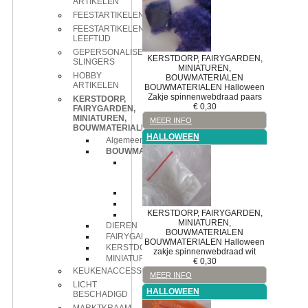
ARTIKELEN
FEESTARTIKELEN
FEESTARTIKELEN
LEEFTIJD
GEPERSONALISEERDE
KERSTDORP, FAIRYGARDEN,
SLINGERS
MINIATUREN,
HOBBY
BOUWMATERIALEN
ARTIKELEN
BOUWMATERIALEN
Halloween
Zakje spinnenwebdraad paars
KERSTDORP,
€
0,30
FAIRYGARDEN,
MINIATUREN,
MEER INFO
BOUWMATERIALEN
HALLOWEEN
Algemeen
BOUWMATERIALEN
Bloemen
en
planten
Grotpapier
Halloween
KERSTDORP, FAIRYGARDEN,
Hekwerk
MINIATUREN,
DIEREN
BOUWMATERIALEN
FAIRYGARDEN
BOUWMATERIALEN
Halloween
KERSTDORP
zakje spinnenwebdraad wit
MINIATUREN
€
0,30
KEUKENACCESSOIRES
MEER INFO
LICHT
HALLOWEEN
BESCHADIGD