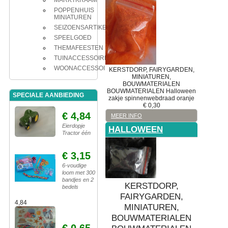
MARKTKRAAM
POPPENHUIS
MINIATUREN
SEIZOENSARTIKELEN
SPEELGOED
THEMAFEESTEN
TUINACCESSOIRES
WOONACCESSOIRES
KERSTDORP, FAIRYGARDEN,
MINIATUREN,
BOUWMATERIALEN
BOUWMATERIALEN
Halloween
SPECIALE AANBIEDING
zakje spinnenwebdraad oranje
€
0,30
€ 4,84
MEER INFO
Eierdopje
HALLOWEEN
Tractor één
€ 3,15
6-voudige
loom met 300
bandjes en 2
KERSTDORP,
bedels
FAIRYGARDEN,
4,84
MINIATUREN,
BOUWMATERIALEN
€ 0,65