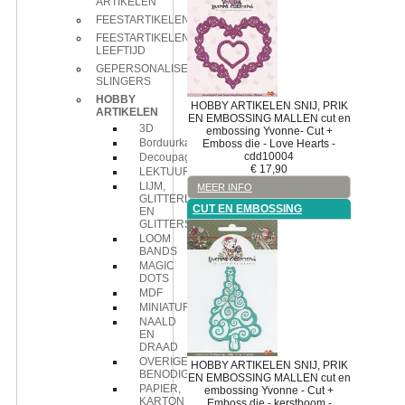
ARTIKELEN
FEESTARTIKELEN
FEESTARTIKELEN
LEEFTIJD
GEPERSONALISEERDE
SLINGERS
HOBBY
HOBBY ARTIKELEN
SNIJ, PRIK
ARTIKELEN
EN EMBOSSING MALLEN
cut en
3D
embossing
Yvonne- Cut +
Borduurkaarten
Emboss die - Love Hearts -
cdd10004
Decoupage
€
17,90
LEKTUUR
LIJM,
MEER INFO
GLITTERLIJM
CUT EN EMBOSSING
EN
GLITTERS
LOOM
BANDS
MAGIC
DOTS
MDF
MINIATUREN
NAALD
EN
DRAAD
OVERIGE
HOBBY ARTIKELEN
SNIJ, PRIK
BENODIGDHEDEN
EN EMBOSSING MALLEN
cut en
PAPIER,
embossing
Yvonne - Cut +
KARTON
Emboss die - kerstboom -