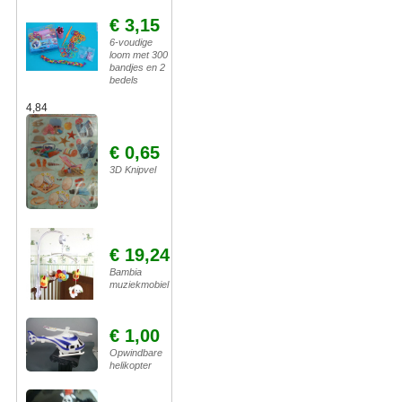
€ 3,15
6-voudige
loom met 300
bandjes en 2
bedels
4,84
€ 0,65
3D Knipvel
€ 19,24
Bambia
muziekmobiel
€ 1,00
Opwindbare
helikopter