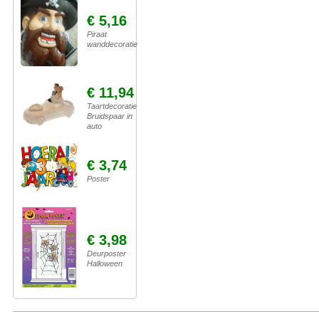
€ 5,16
Piraat
wanddecoratie
€ 11,94
Taartdecoratie
Bruidspaar in
auto
€ 3,74
Poster
€ 3,98
Deurposter
Halloween