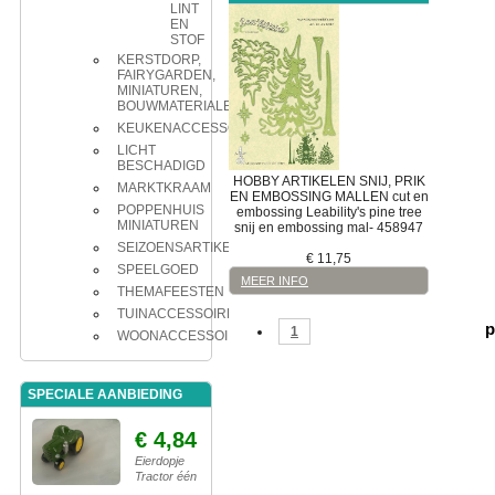
LINT
EN
STOF
KERSTDORP,
FAIRYGARDEN,
MINIATUREN,
BOUWMATERIALEN
KEUKENACCESSOIRES
LICHT
BESCHADIGD
HOBBY ARTIKELEN
SNIJ, PRIK
MARKTKRAAM
EN EMBOSSING MALLEN
cut en
POPPENHUIS
embossing
Leability's pine tree
MINIATUREN
snij en embossing mal- 458947
SEIZOENSARTIKELEN
€
11,75
SPEELGOED
MEER INFO
THEMAFEESTEN
TUINACCESSOIRES
p
1
WOONACCESSOIRES
SPECIALE AANBIEDING
€ 4,84
Eierdopje
Tractor één