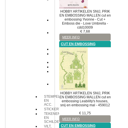
en
Embossing
HOBBY ARTIKELEN
SNIJ, PRIK
en
EN EMBOSSING MALLEN
cut en
Debossing
embossing
Yvonne - Cut +
cutting
Emboss die - Love Umbrella -
en
cdd10009
embossing
€
7,68
cutting,
embossing
MEER INFO
en
CUT EN EMBOSSING
debossingmal
die
die
cut
embossing
prikmal
snij-
en
embossing
snij-
en
embossingmachine
HOBBY ARTIKELEN
SNIJ, PRIK
STEMPELS
EN EMBOSSING MALLEN
cut en
EN
embossing
Leability's houses,
ACC.
snij en embossing mal - 459012
STICKERVELLEN
€
11,75
TEKENEN
EN
MEER INFO
SCHILDEREN
CUT EN EMBOSSING
VILT,