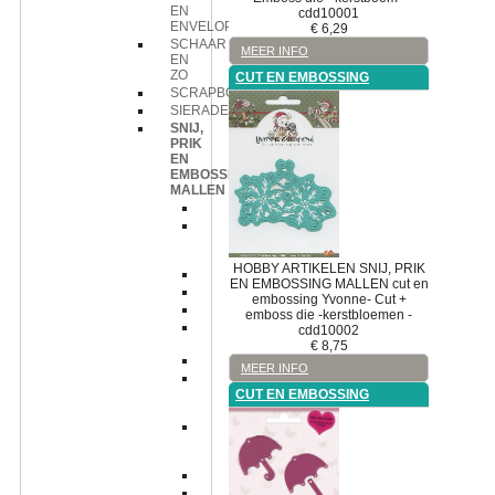
EN
cdd10001
ENVELOPPEN
€
6,29
SCHAAR
MEER INFO
EN
ZO
CUT EN EMBOSSING
SCRAPBOOK
SIERADEN
SNIJ,
PRIK
EN
EMBOSSING
MALLEN
Cutting
Cutting
en
Embossing
HOBBY ARTIKELEN
SNIJ, PRIK
Die
EN EMBOSSING MALLEN
cut en
Embossing
embossing
Yvonne- Cut +
Machineplaten
emboss die -kerstbloemen -
Magneet
cdd10002
mat
€
8,75
Magneetmap
MEER INFO
cut
en
CUT EN EMBOSSING
embossing
cut
en
stitch
cutting
cutting