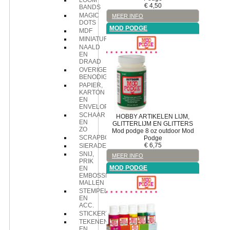
LOOM
€
4,50
BANDS
MAGIC
MEER INFO
DOTS
MOD PODGE
MDF
MINIATUREN
NAALD
EN
DRAAD
OVERIGE
BENODIGDHEDEN
PAPIER,
KARTON
EN
ENVELOPPEN
SCHAAR
HOBBY ARTIKELEN
LIJM,
EN
GLITTERLIJM EN GLITTERS
ZO
Mod podge
8 oz outdoor Mod
SCRAPBOOK
Podge
€
6,75
SIERADEN
SNIJ,
MEER INFO
PRIK
MOD PODGE
EN
EMBOSSING
MALLEN
STEMPELS
EN
ACC.
STICKERVELLEN
TEKENEN
EN