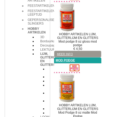
ARTIKELEN
FEESTARTIKELEN
FEESTARTIKELEN
LEEFTIJD
GEPERSONALISEERDE
SLINGERS
HOBBY
ARTIKELEN
HOBBY ARTIKELEN
LIJM,
3D
GLITTERLIJM EN GLITTERS
Borduurkaarten
Mod podge
8 oz gloss mod
podge
Decoupage
€
4,50
LEKTUUR
LIJM,
MEER INFO
GLITTERLIJM
MOD PODGE
EN
GLITTERS
3D
kit
Glitterlijm
Lijm
Mod
Podge
Mod
podge
Servetten
decoupage
HOBBY ARTIKELEN
LIJM,
foam
GLITTERLIJM EN GLITTERS
Mod Podge
8 oz matte Mod
kwastjes
Podge