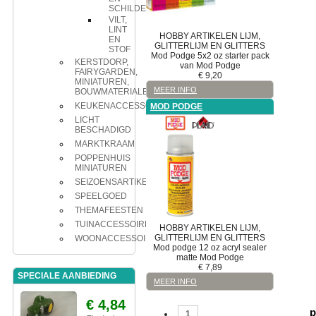
SCHILDEREN
VILT,
LINT
HOBBY ARTIKELEN
LIJM,
EN
GLITTERLIJM EN GLITTERS
STOF
Mod Podge
5x2 oz starter pack
KERSTDORP,
van Mod Podge
FAIRYGARDEN,
€
9,20
MINIATUREN,
MEER INFO
BOUWMATERIALEN
KEUKENACCESSOIRES
MOD PODGE
LICHT
BESCHADIGD
MARKTKRAAM
POPPENHUIS
MINIATUREN
SEIZOENSARTIKELEN
SPEELGOED
THEMAFEESTEN
TUINACCESSOIRES
HOBBY ARTIKELEN
LIJM,
GLITTERLIJM EN GLITTERS
WOONACCESSOIRES
Mod podge
12 oz acryl sealer
matte Mod Podge
€
7,89
SPECIALE AANBIEDING
MEER INFO
€ 4,84
p
1