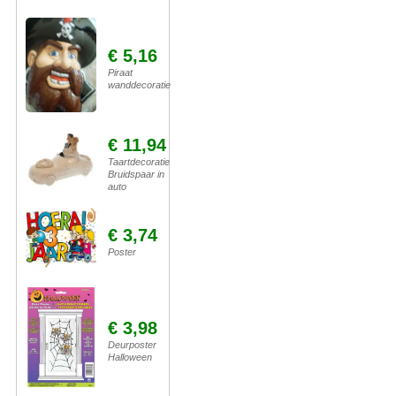
€ 5,16
Piraat
wanddecoratie
€ 11,94
Taartdecoratie
Bruidspaar in
auto
€ 3,74
Poster
€ 3,98
Deurposter
Halloween