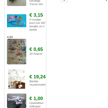
Eierdopje
Tractor één
€ 3,15
6-voudige
loom met 300
bandjes en 2
bedels
4,84
€ 0,65
3D Knipvel
€ 19,24
Bambia
muziekmobiel
€ 1,00
Opwindbare
helikopter