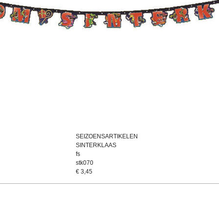
SEIZOENSARTIKELEN
SINTERKLAAS
fs
stk070
€
3,45