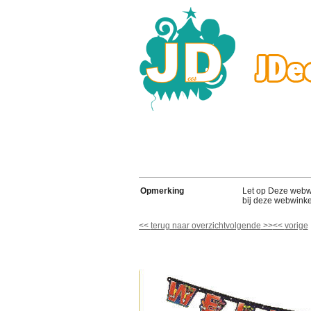
Opmerking
Let op Deze webwink
bij deze webwinke
<<
terug naar overzicht
volgende
>>
<<
vorige