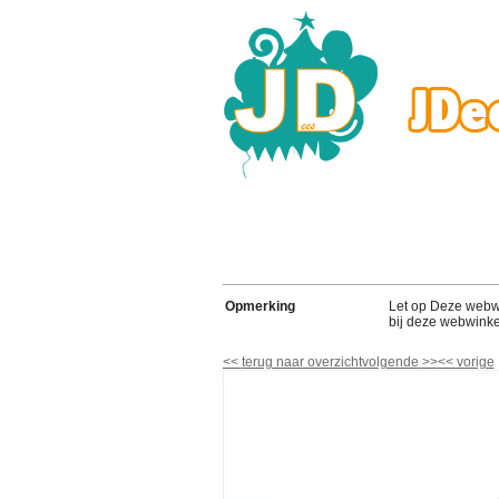
Opmerking
Let op Deze webwink
bij deze webwinke
<<
terug naar overzicht
volgende
>>
<<
vorige