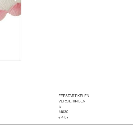
FEESTARTIKELEN
VERSIERINGEN
fs
fsl030
€
4,87