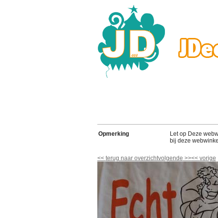
Opmerking
Let op Deze webwink
bij deze webwinke
<<
terug naar overzicht
volgende
>>
<<
vorige