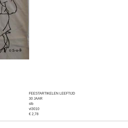
FEESTARTIKELEN LEEFTIJD
30 JAAR
slb
vl3010
€
2,78