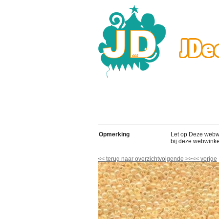
Opmerking
Let op Deze webwink
bij deze webwinke
<<
terug naar overzicht
volgende
>>
<<
vorige