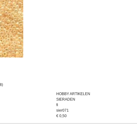
8)
HOBBY ARTIKELEN
SIERADEN
fi
sier071
€
0,50