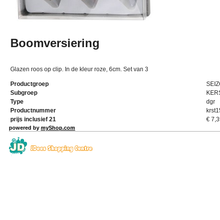
Boomversiering
Glazen roos op clip. In de kleur roze, 6cm. Set van 3
Productgroep
SEI
Subgroep
KER
Type
dgr
Productnummer
krst
prijs inclusief 21
€
7,3
powered by
myShop.com