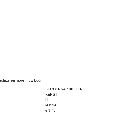
 schitteren mooi in uw boom
SEIZOENSARTIKELEN
KERST
hl
krs594
€
3,75