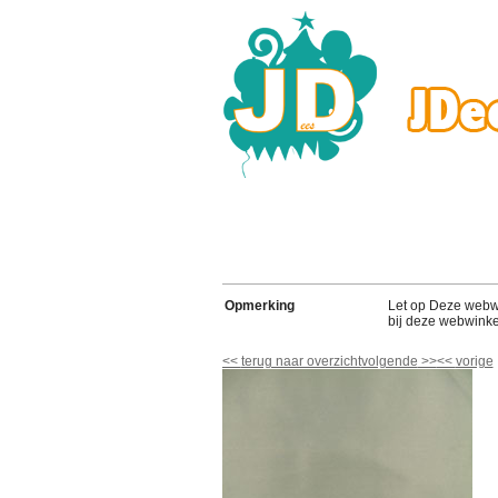
Opmerking
Let op Deze webwink
bij deze webwinke
<<
terug naar overzicht
volgende
>>
<<
vorige