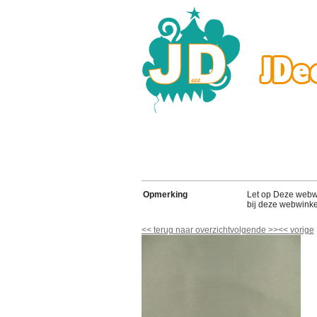
Opmerking
Let op Deze webwink
bij deze webwinke
<<
terug naar overzicht
volgende
>>
<<
vorige