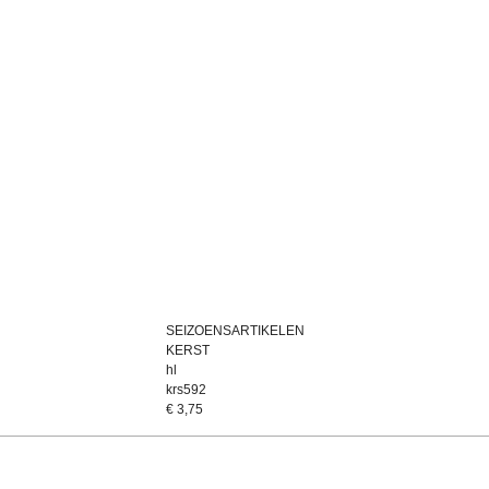
SEIZOENSARTIKELEN
KERST
hl
krs592
€
3,75