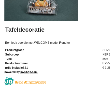
Tafeldecoratie
Een leuk beeldje met WELCOME model Rendier
Productgroep
SEIZ
Subgroep
KER
Type
osm
Productnummer
krs55
prijs inclusief 21
€
1,2
powered by
myShop.com