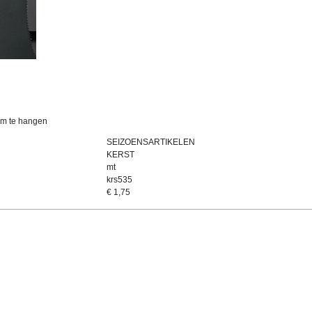
om te hangen
SEIZOENSARTIKELEN
KERST
mt
krs535
€
1,75