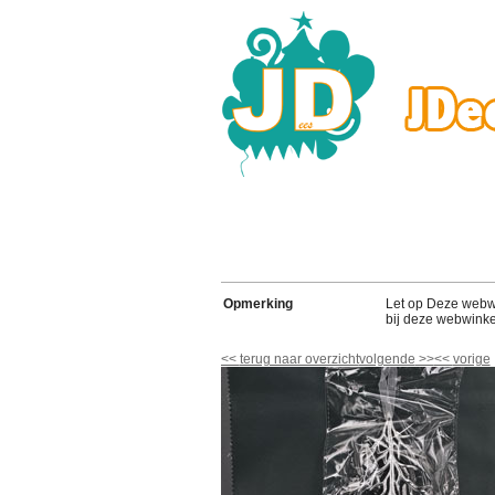
Opmerking
Let op Deze webwink
bij deze webwinke
<<
terug naar overzicht
volgende
>>
<<
vorige