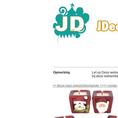
Opmerking
Let op Deze webwink
bij deze webwinke
<<
terug naar overzicht
volgende
>>
<<
vorige