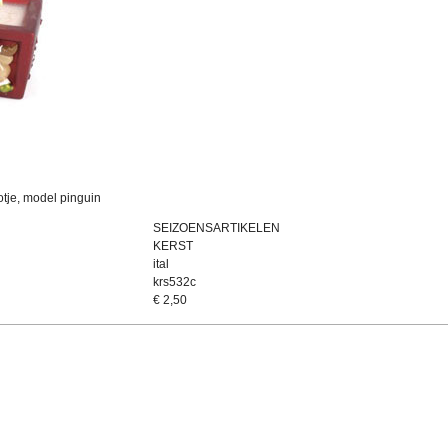
tje, model pinguin
SEIZOENSARTIKELEN
KERST
ital
krs532c
€
2,50